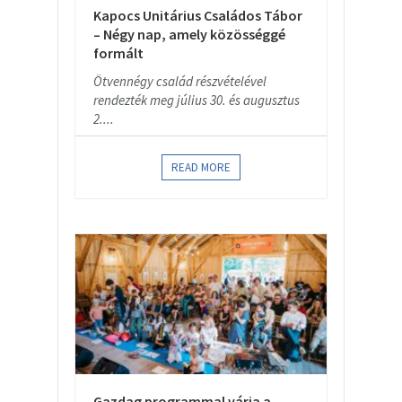
Kapocs Unitárius Családos Tábor
– Négy nap, amely közösséggé
formált
Ötvennégy család részvételével
rendezték meg július 30. és augusztus
2....
READ MORE
Gazdag programmal várja a