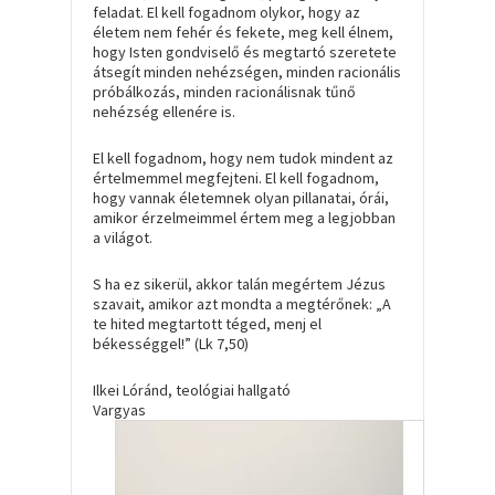
feladat. El kell fogadnom olykor, hogy az
életem nem fehér és fekete, meg kell élnem,
hogy Isten gondviselő és megtartó szeretete
átsegít minden nehézségen, minden racionális
próbálkozás, minden racionálisnak tűnő
nehézség ellenére is.
El kell fogadnom, hogy nem tudok mindent az
értelmemmel megfejteni. El kell fogadnom,
hogy vannak életemnek olyan pillanatai, órái,
amikor érzelmeimmel értem meg a legjobban
a világot.
S ha ez sikerül, akkor talán megértem Jézus
szavait, amikor azt mondta a megtérőnek: „A
te hited megtartott téged, menj el
békességgel!” (Lk 7,50)
Ilkei Lóránd, teológiai hallgató
Vargyas