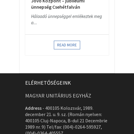
Jövő Központ – jubileumi
ünnepség Csehétfalván
Hálaadó ünnepséggel emlékeztek meg
a...
READ MORE
ELÉRHETŐSÉGEINK
MAGYAR UNITÁRIUS EGYHÁZ
Address
-
400105 Kolozsvár, 1989.
december 21. u. 9. sz. (Román nyelven:
400105 Cluj-Napoca, B-dul 21 Decembrie
1989 nr. 9) Tel/fax: (004)-0264-595927,
(004)-0364-405557