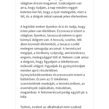
világban érezni magamat. Szükségem van
arra, hogy tudjam, a nap minden reggel
keleten kel fel, hogy a nyár melegebb, mint a
tél, és a dolgok okkal vannak jelen életemben.
A legtöbb ember ilyenkor érzi és tudja, hogy
Isten jelen van életében. Észreveszi Istent a
világban. Ilyenkor, tavasszal nekem is igen
könnyű dolgom van. A hosszú, szürke, téli
álom kivonult életemből, a tavaszi szellő
melegen simogatja arcomat. A természet
megújul, a törékeny szépség, ami körülvesz
engem, melegséggel tölt el. Nekem csak annyi
a dolgom, hogy figyeljem a tökéletesen
működő világot. Figyeljek és gyönyörködjek
minden apró részletében.
Gyönyörködésemben észreveszem Istent a
háttérben. Érzem az Ö tökéletes
szeretetének munkáját, a természetben, az
események zajlásában, másokban,
magamban. A felismeréssel pedig együtt jár a
hála.
Tudom, ezeket az alkalmakat nem szabad