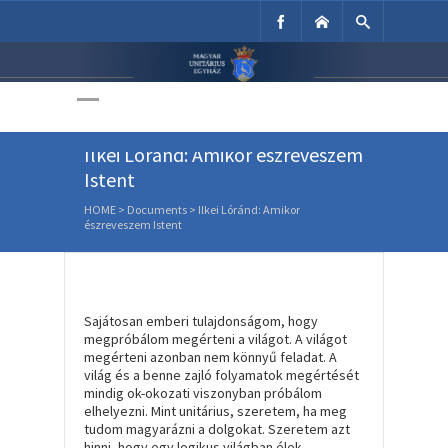
Unitárius Egyház
Weboldala
Ilkei Lóránd: Amikor észreveszem
Istent
HOME
>
Documents
>
Ilkei Lóránd: Amikor
észreveszem Istent
Sajátosan emberi tulajdonságom, hogy
megpróbálom megérteni a világot. A világot
megérteni azonban nem könnyű feladat. A
világ és a benne zajló folyamatok megértését
mindig ok-okozati viszonyban próbálom
elhelyezni. Mint unitárius, szeretem, ha meg
tudom magyarázni a dolgokat. Szeretem azt
hinni, hogy egy logikus világban élek,