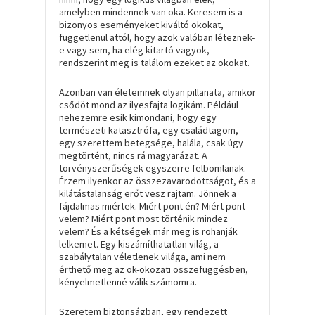
amelyben mindennek van oka. Keresem is a
bizonyos eseményeket kiváltó okokat,
függetlenül attól, hogy azok valóban léteznek-
e vagy sem, ha elég kitartó vagyok,
rendszerint meg is találom ezeket az okokat.
Azonban van életemnek olyan pillanata, amikor
csődöt mond az ilyesfajta logikám. Például
nehezemre esik kimondani, hogy egy
természeti katasztrófa, egy családtagom,
egy szerettem betegsége, halála, csak úgy
megtörtént, nincs rá magyarázat. A
törvényszerűségek egyszerre felbomlanak.
Érzem ilyenkor az összezavarodottságot, és a
kilátástalanság erőt vesz rajtam. Jönnek a
fájdalmas miértek. Miért pont én? Miért pont
velem? Miért pont most történik mindez
velem? És a kétségek már meg is rohanják
lelkemet. Egy kiszámíthatatlan világ, a
szabálytalan véletlenek világa, ami nem
érthető meg az ok-okozati összefüggésben,
kényelmetlenné válik számomra.
Szeretem biztonságban, egy rendezett