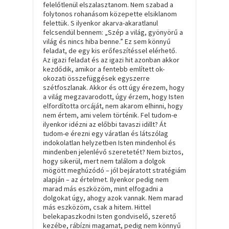
felelőtlenül elszalasztanom. Nem szabad a
folytonos rohanásom közepette elsiklanom
felettük. S ilyenkor akarva-akaratlanul
felcsendül bennem: „Szép a világ, gyönyörű a
világ és nincs hiba benne.” Ez sem könnyű
feladat, de egy kis erőfeszítéssel elérhető.
Az igazi feladat és az igazi hit azonban akkor
kezdődik, amikor a fentebb említett ok-
okozati összefüggések egyszerre
szétfoszlanak. Akkor és ott úgy érezem, hogy
a világ megzavarodott, úgy érzem, hogy Isten
elfordította orcáját, nem akarom elhinni, hogy
nem értem, ami velem történik. Fel tudom-e
ilyenkor idézni az előbbi tavaszi idillt? Át
tudom-e érezni egy váratlan és látszólag
indokolatlan helyzetben Isten mindenhol és
mindenben jelenlévő szeretetét? Nem biztos,
hogy sikerül, mert nem találom a dolgok
mögött meghúzódó – jól bejáratott stratégiám
alapján – az értelmet. Ilyenkor pedig nem
marad más eszközöm, mint elfogadni a
dolgokat úgy, ahogy azok vannak. Nem marad
más eszközöm, csak a hitem. Hittel
belekapaszkodni Isten gondviselő, szerető
kezébe, rábízni magamat, pedig nem könnyű