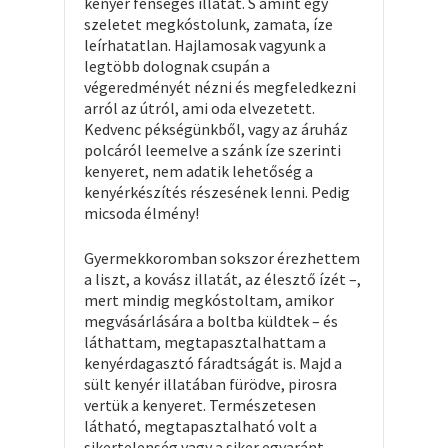
kenyér fenséges illatát. S amint egy
szeletet megkóstolunk, zamata, íze
leírhatatlan. Hajlamosak vagyunk a
legtöbb dolognak csupán a
végeredményét nézni és megfeledkezni
arról az útról, ami oda elvezetett.
Kedvenc pékségünkből, vagy az áruház
polcáról leemelve a szánk íze szerinti
kenyeret, nem adatik lehetőség a
kenyérkészítés részesének lenni. Pedig
micsoda élmény!
Gyermekkoromban sokszor érezhettem
a liszt, a kovász illatát, az élesztő ízét –,
mert mindig megkóstoltam, amikor
megvásárlására a boltba küldtek – és
láthattam, megtapasztalhattam a
kenyérdagasztó fáradtságát is. Majd a
sült kenyér illatában fürödve, pirosra
vertük a kenyeret. Természetesen
látható, megtapasztalható volt a
sikertelenség vagy a siker egyaránt,