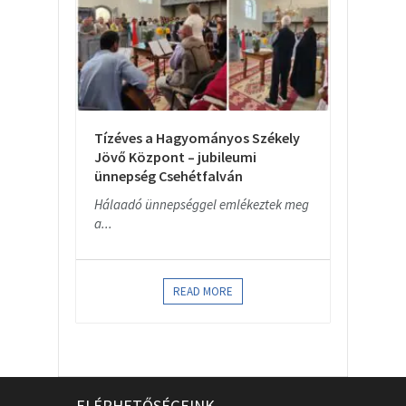
Tízéves a Hagyományos Székely
Jövő Központ – jubileumi
ünnepség Csehétfalván
Hálaadó ünnepséggel emlékeztek meg
a...
READ MORE
ELÉRHETŐSÉGEINK