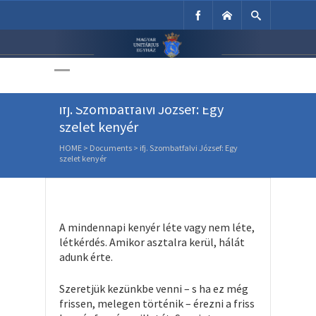
Unitárius Egyház
Weboldala
ifj. Szombatfalvi József: Egy
szelet kenyér
HOME
>
Documents
>
ifj. Szombatfalvi József: Egy
szelet kenyér
A mindennapi kenyér léte vagy nem léte,
létkérdés. Amikor asztalra kerül, hálát
adunk érte.
Szeretjük kezünkbe venni – s ha ez még
frissen, melegen történik – érezni a friss