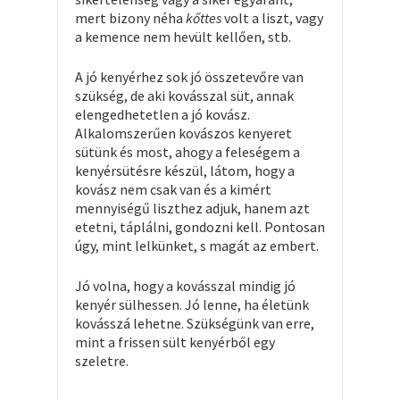
mert bizony néha
kőttes
volt a liszt, vagy
a kemence nem hevült kellően, stb.
A jó kenyérhez sok jó összetevőre van
szükség, de aki kovásszal süt, annak
elengedhetetlen a jó kovász.
Alkalomszerűen kovászos kenyeret
sütünk és most, ahogy a feleségem a
kenyérsütésre készül, látom, hogy a
kovász nem csak van és a kimért
mennyiségű liszthez adjuk, hanem azt
etetni, táplálni, gondozni kell. Pontosan
úgy, mint lelkünket, s magát az embert.
Jó volna, hogy a kovásszal mindig jó
kenyér sülhessen. Jó lenne, ha életünk
kovásszá lehetne. Szükségünk van erre,
mint a frissen sült kenyérből egy
szeletre.