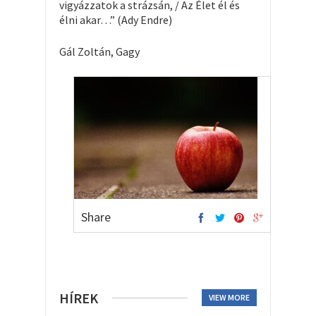
vigyázzatok a strázsán, / Az Élet él és
élni akar…” (Ady Endre)
Gál Zoltán, Gagy
Share
HÍREK
VIEW MORE