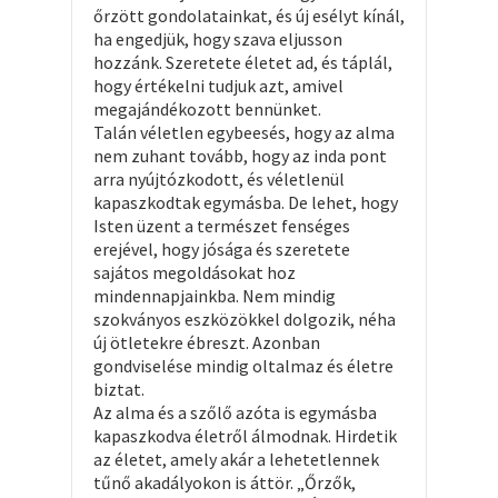
őrzött gondolatainkat, és új esélyt kínál,
ha engedjük, hogy szava eljusson
hozzánk. Szeretete életet ad, és táplál,
hogy értékelni tudjuk azt, amivel
megajándékozott bennünket.
Talán véletlen egybeesés, hogy az alma
nem zuhant tovább, hogy az inda pont
arra nyújtózkodott, és véletlenül
kapaszkodtak egymásba. De lehet, hogy
Isten üzent a természet fenséges
erejével, hogy jósága és szeretete
sajátos megoldásokat hoz
mindennapjainkba. Nem mindig
szokványos eszközökkel dolgozik, néha
új ötletekre ébreszt. Azonban
gondviselése mindig oltalmaz és életre
biztat.
Az alma és a szőlő azóta is egymásba
kapaszkodva életről álmodnak. Hirdetik
az életet, amely akár a lehetetlennek
tűnő akadályokon is áttör. „Őrzők,