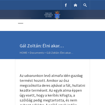
Unitárius Egyház
Weboldala
Gál Zoltán: Élni akar…
HOME
>
Documents
>
Gál Zoltán: Élni akar…
Az udvarunkon levő almafa idén gazdag
termést hozott. Amikor az ősz
megcsókolta deres ajkával a fát, hullatni
kezdte terméseit. Az egyik alma éppen
úgy esett, hogy a kerítés kifogta, a
szőlőág pedig megtartotta, és nem