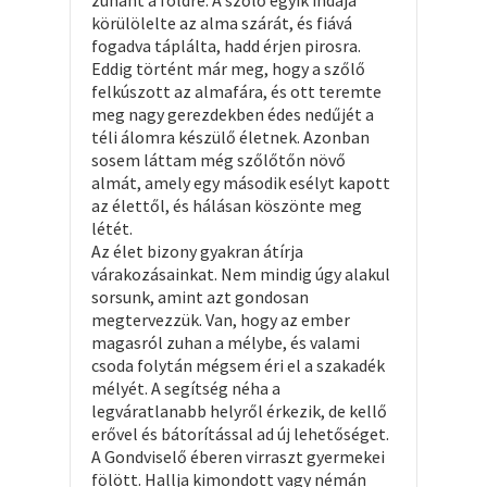
zuhant a földre. A szőlő egyik indája
körülölelte az alma szárát, és fiává
fogadva táplálta, hadd érjen pirosra.
Eddig történt már meg, hogy a szőlő
felkúszott az almafára, és ott teremte
meg nagy gerezdekben édes nedűjét a
téli álomra készülő életnek. Azonban
sosem láttam még szőlőtőn növő
almát, amely egy második esélyt kapott
az élettől, és hálásan köszönte meg
létét.
Az élet bizony gyakran átírja
várakozásainkat. Nem mindig úgy alakul
sorsunk, amint azt gondosan
megtervezzük. Van, hogy az ember
magasról zuhan a mélybe, és valami
csoda folytán mégsem éri el a szakadék
mélyét. A segítség néha a
legváratlanabb helyről érkezik, de kellő
erővel és bátorítással ad új lehetőséget.
A Gondviselő éberen virraszt gyermekei
fölött. Hallja kimondott vagy némán