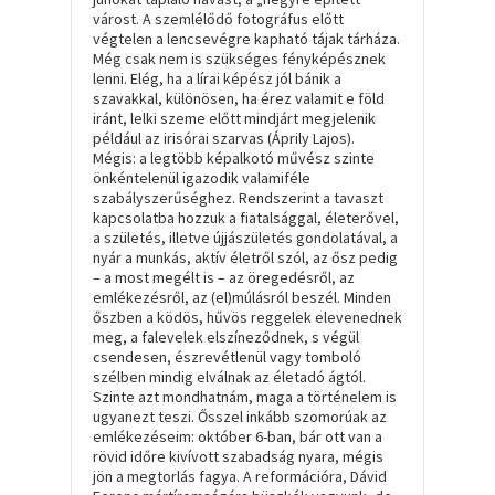
várost. A szemlélődő fotográfus előtt
végtelen a lencsevégre kapható tájak tárháza.
Még csak nem is szükséges fényképésznek
lenni. Elég, ha a lírai képész jól bánik a
szavakkal, különösen, ha érez valamit e föld
iránt, lelki szeme előtt mindjárt megjelenik
például az
irisórai szarvas (Áprily Lajos).
Mégis: a legtöbb képalkotó művész szinte
önkéntelenül igazodik valamiféle
szabályszerűséghez. Rendszerint a tavaszt
kapcsolatba hozzuk a fiatalsággal, életerővel,
a születés, illetve újjászületés gondolatával, a
nyár a munkás, aktív életről szól, az ősz pedig
– a most megélt is – az öregedésről, az
emlékezésről, az (el)múlásról beszél. Minden
őszben a ködös, hűvös reggelek elevenednek
meg, a falevelek elszíneződnek, s végül
csendesen, észrevétlenül vagy tomboló
szélben mindig elválnak az életadó ágtól.
Szinte azt mondhatnám, maga a történelem is
ugyanezt teszi. Ősszel inkább szomorúak az
emlékezéseim: október 6-ban, bár ott van a
rövid időre kivívott szabadság nyara, mégis
jön a megtorlás fagya. A reformációra, Dávid