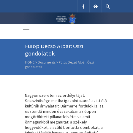
Unitárius Egyház
Weboldala
Fülöp Dezső Alpár: Őszi
gondolatok
HOME
>
Documents
>
Fülöp Dezső Alpár: Őszi
gondolatok
Nagyon szeretem az erdélyi tájat.
Sokszínűsége mintha igazolni akarná az itt élő
kultúrák árnyalatait. Bármerre fordulok is, az
esztendő minden évszakában az éppen
megörökített pillanatfelvétel valamit
önmagunkból megmutat: a székely
hegyvidéket, a szőlő borította dombokat, a
juhokat tápláló havast, a „hegyre épített”