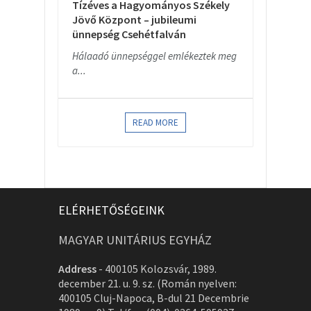
Tízéves a Hagyományos Székely
Jövő Központ – jubileumi
ünnepség Csehétfalván
Hálaadó ünnepséggel emlékeztek meg
a...
READ MORE
ELÉRHETŐSÉGEINK
MAGYAR UNITÁRIUS EGYHÁZ
Address
-
400105 Kolozsvár, 1989.
december 21. u. 9. sz. (Román nyelven:
400105 Cluj-Napoca, B-dul 21 Decembrie