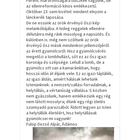
Ferenc mártíromságára büszkék vagyunk, de
az ellenreformáció kínos emlékezetű.
Október 23. sem kivétel: mindent elnyom a
lánckerék taposása.
De ne essünk az örök érvényű őszi kép
melankóliájába. A hideg reggelek ellenére
délutánra még ránk mosolyog a napsütés. És
különben is: még nem szóltunk az örök
érvényű ősz másik mindenkori jellemzőjéről:
az érett gyümölcsről. Hisz a gyümölcsérés
megelőzi a lombhullást, sőt ez az ősz igazi
koronája és szépsége. Lehull a lomb, de a
gyümölcs ott van a kamaráinkban, hogy
hosszú időn át éljünk vele. Ez az igazi táplálék,
az igazi áldás, amiért hálásak lehetünk
Istenünknek: a nemzeti/vallási forradalmak, a
helytállás, a vértanúság vállalása. S közben
nem gyászolunk, hanem emlékezünk egy rég
nem látott mosolyra; élünk egy régi ölelés
szunnyadó parazsából. Áldott legyen az Isten
a helytállók életéért, hisz helytállásuk
gyümölcsei mi vagyunk!
Fülöp Dezső Alpár, Ádámos