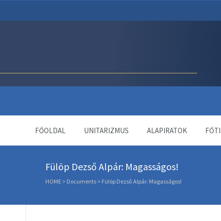
Unitárius Egyház Webol
FŐOLDAL
UNITARIZMUS
ALAPIRATOK
FŐTI
Fülöp Dezső Alpár: Magasságos!
HOME
>
Documents
>
Fülöp Dezső Alpár: Magasságos!