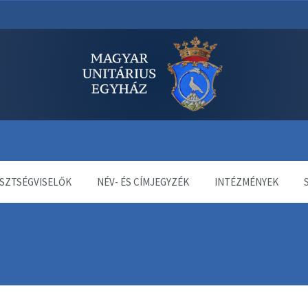
dala
SZTSÉGVISELŐK
NÉV- ÉS CÍMJEGYZÉK
INTÉZMÉNYEK