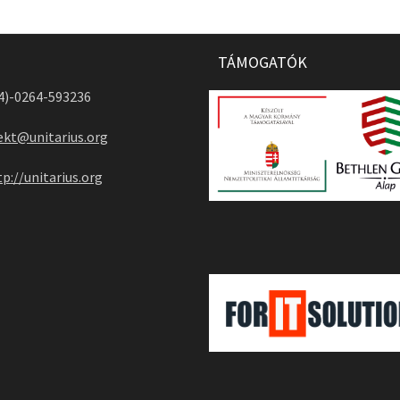
TÁMOGATÓK
04)-0264-593236
ekt@unitarius.org
tp://unitarius.org