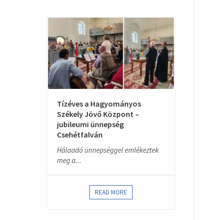
Tízéves a Hagyományos
Székely Jövő Központ –
jubileumi ünnepség
Csehétfalván
Hálaadó ünnepséggel emlékeztek
meg a...
READ MORE