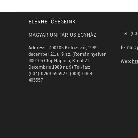
ELÉRHETŐSÉGEINK
Tel.: (0
MAGYAR UNITÁRIUS EGYHÁZ
E-mail:
Address
-
400105 Kolozsvár, 1989.
december 21. u. 9. sz. (Román nyelven:
400105 Cluj-Napoca, B-dul 21
Web:
ht
Decembrie 1989 nr. 9) Tel/fax:
(004)-0264-595927, (004)-0364-
405557