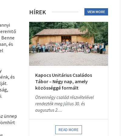
HÍREK
VIEW MORE
annyi
 teremtő
. Benne
ban, és
el
y
Kapocs Unitárius Családos
énk, és
Tábor – Négy nap, amely
ját.
közösséggé formált
ság,
i.
Ötvennégy család részvételével
rendezték meg július 30. és
augusztus 2....
az ünnep
örömhírt
READ MORE
es