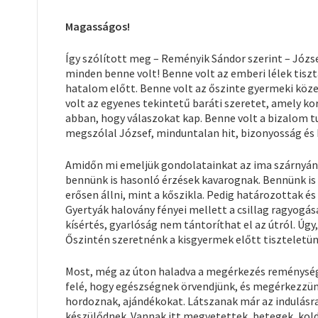
Magasságos!
Így szólított meg – Reményik Sándor szerint – Józse
minden benne volt! Benne volt az emberi lélek tisz
hatalom előtt. Benne volt az őszinte gyermeki közel
volt az egyenes tekintetű baráti szeretet, amely kor
abban, hogy válaszokat kap. Benne volt a bizalom tu
megszólal József, minduntalan hit, bizonyosság és 
Amidőn mi emeljük gondolatainkat az ima szárnyán
bennünk is hasonló érzések kavarognak. Bennünk is 
erősen állni, mint a kőszikla. Pedig határozottak és
Gyertyák halovány fényei mellett a csillag ragyogá
kísértés, gyarlóság nem tántoríthat el az útról. Úgy
Őszintén szeretnénk a kisgyermek előtt tiszteletün
Most, még az úton haladva a megérkezés reménység
felé, hogy egészségnek örvendjünk, és megérkezzünk
hordoznak, ajándékokat. Látszanak már az indulásra
készülődnek. Vannak itt megvetettek, betegek, ko