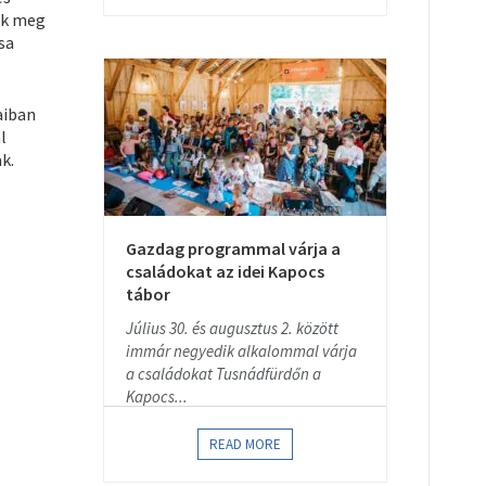
jük meg
sa
aiban
l
k.
Gazdag programmal várja a
családokat az idei Kapocs
tábor
Július 30. és augusztus 2. között
immár negyedik alkalommal várja
a családokat Tusnádfürdőn a
Kapocs...
READ MORE