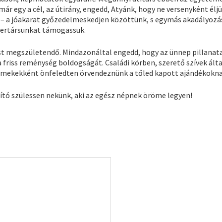
már egy a cél, az útirány, engedd, Atyánk, hogy ne versenyként él
 – a jóakarat győzedelmeskedjen közöttünk, s egymás akadályozá
bertársunkat támogassuk.
st megszületendő. Mindazonáltal engedd, hogy az ünnep pillanat
t, a friss reménység boldogságát. Családi körben, szerető szívek álta
rmekekként önfeledten örvendeznünk a tőled kapott ajándékokna
ító szülessen nekünk, aki az egész népnek öröme legyen!