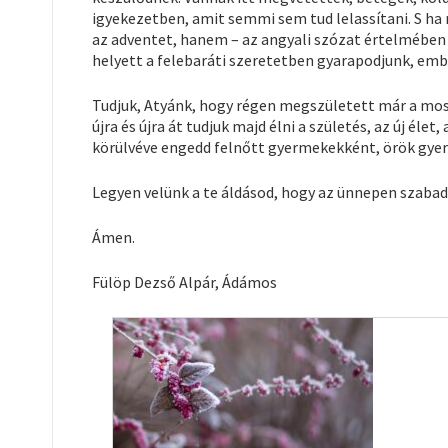
igyekezetben, amit semmi sem tud lelassítani. S ha 
az adventet, hanem – az angyali szózat értelmében
helyett a felebaráti szeretetben gyarapodjunk, em
Tudjuk, Atyánk, hogy régen megszületett már a mo
újra és újra át tudjuk majd élni a születés, az új éle
körülvéve engedd felnőtt gyermekekként, örök gye
Legyen velünk a te áldásod, hogy az ünnepen szabad
Ámen.
Fülöp Dezső Alpár, Ádámos