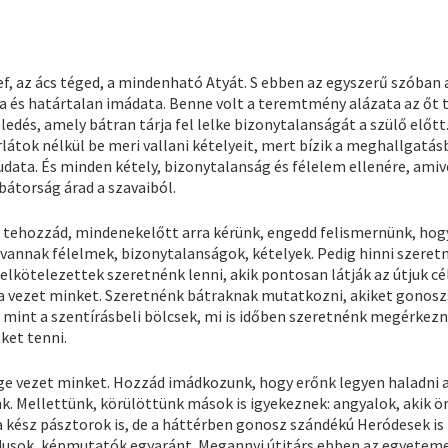
f, az ács téged, a mindenható Atyát. S ebben az egyszerű szóban 
ta és határtalan imádata. Benne volt a teremtmény alázata az őt
edés, amely bátran tárja fel lelke bizonytalanságát a szülő előtt
látok nélkül be meri vallani kételyeit, mert bízik a meghallgatás
data. És minden kétely, bizonytalanság és félelem ellenére, amiv
bátorság árad a szavaiból.
 tehozzád, mindenekelőtt arra kérünk, engedd felismernünk, hog
vannak félelmek, bizonytalanságok, kételyek. Pedig hinni szeretn
 elkötelezettek szeretnénk lenni, akik pontosan látják az útjuk cél
sa vezet minket. Szeretnénk bátraknak mutatkozni, akiket gonosz
, mint a szentírásbeli bölcsek, mi is időben szeretnénk megérkezn
ket tenni.
e vezet minket. Hozzád imádkozunk, hogy erőnk legyen haladni 
. Mellettünk, körülöttünk mások is igyekeznek: angyalok, akik 
 kész pásztorok is, de a háttérben gonosz szándékú Heródesek is
ldusok, képmutatók egyaránt. Megannyi útitárs ebben az egyetem