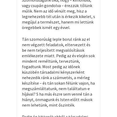
Szomorúságunk oka, hogy – kimondva,
vagy csupán gondolva – érezzük: tőlünk
múlik. Nem az idő vénült meg, hisz a
legnehezebb tél után is érkezik kikelet, s
megújul a természet, hanem mi lettünk
öregebbek ismét egy évvel.
Tán szomorúság leple borul ránk az el
nem végzett feladatok, eltervezett és
be nem teljesített megvalósítások
emlékezete miatt. Pedig az év elején sok
mindent reméltünk, terveztünk,
fogadtunk. Most pedig az időnek
küszöbén társadalmi kényszerként
nehezedik ránk a számvetés, a mérleg
készítése – és tán sokan félünk: vajon, ha
megszámláltatunk, nem találtatun-e
híjával? S ha más észre sem venné tán a
hiányt, önmagunk és Isten előtt mások
nem lehetünk, mint őszinték.
Pedig én kitörnék ebből a társadalmi