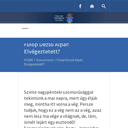
Unitárius Egyház
Weboldala
Fülöp Dezső Alpár:
Elvégeztetett?
HOME
>
Documents
>
Fülöp Dezső Alpár:
Elvégeztetett?
Szinte nagypénteki szomorúsággal
tekintünk a mai napra, mert úgy éljük
meg, mintha itt volna a vég. Persze
tudjuk, hogy ez a vég nem az a vég, azaz
nem lesz ma vége a világnak, de, lám,
ismét lejárt egy esztendő!