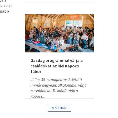
tan.
 az azt
anabb
Gazdag programmal várja a
családokat az idei Kapocs
tábor
Július 30. és augusztus 2. között
immár negyedik alkalommal várja
a családokat Tusnádfürdőn a
Kapocs...
READ MORE