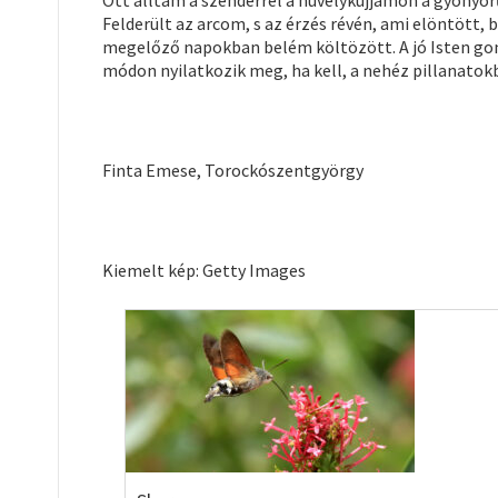
Ott álltam a szenderrel a hüvelykujjamon a gyönyö
Felderült az arcom, s az érzés révén, ami elöntött, 
megelőző napokban belém költözött. A jó Isten go
módon nyilatkozik meg, ha kell, a nehéz pillanatok
Finta Emese, Torockószentgyörgy
Kiemelt kép: Getty Images