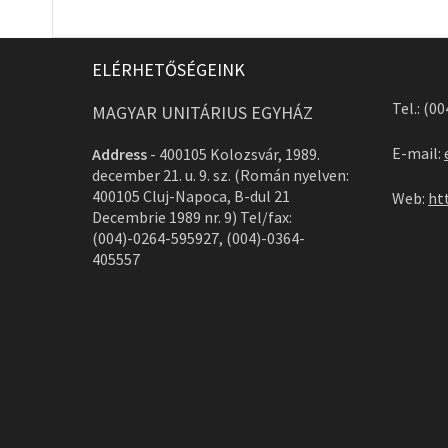
ELÉRHETŐSÉGEINK
Tel.: (0
MAGYAR UNITÁRIUS EGYHÁZ
E-mail:
Address
-
400105 Kolozsvár, 1989.
december 21. u. 9. sz. (Román nyelven:
400105 Cluj-Napoca, B-dul 21
Web:
ht
Decembrie 1989 nr. 9) Tel/fax:
(004)-0264-595927, (004)-0364-
405557