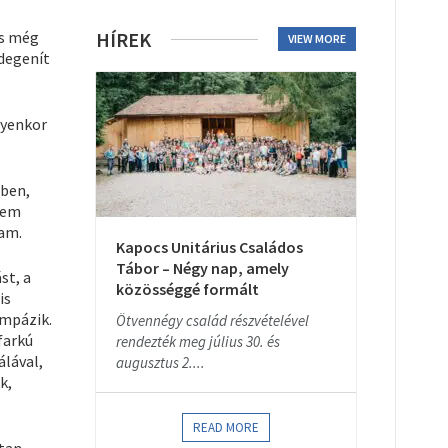
és még
HÍREK
VIEW MORE
idegenít
lyenkor
gben,
tem
tam.
Kapocs Unitárius Családos
Tábor – Négy nap, amely
st, a
közösséggé formált
is
ompázik.
Ötvennégy család részvételével
farkú
rendezték meg július 30. és
lával,
augusztus 2....
k,
READ MORE