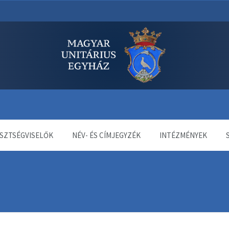
dala
SZTSÉGVISELŐK
NÉV- ÉS CÍMJEGYZÉK
INTÉZMÉNYEK