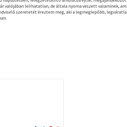
rű napsütésben, lélegzetelállító ámulatba ejtve, megajándékozot
bár valójában leírhatatlan, de általa nyoma veszett valaminek, ami
ndviselő szeretetét éreztem meg, aki a legmeglepőbb, legváratl
ban.