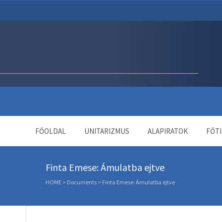
Unitárius Egyház Webol
FŐOLDAL
UNITARIZMUS
ALAPIRATOK
FŐTI
Finta Emese: Ámulatba ejtve
HOME
>
Documents
>
Finta Emese: Ámulatba ejtve