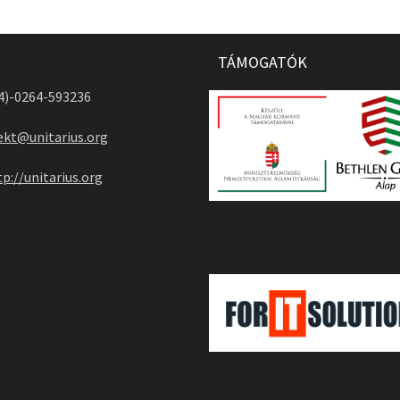
TÁMOGATÓK
04)-0264-593236
ekt@unitarius.org
tp://unitarius.org