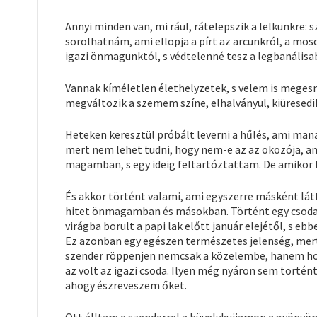
Annyi minden van, mi ráül, rátelepszik a lelkünkre:
sorolhatnám, ami ellopja a pírt az arcunkról, a moso
igazi önmagunktól, s védtelenné tesz a legbanális
Vannak kíméletlen élethelyzetek, s velem is meges
megváltozik a szemem színe, elhalványul, kiüresedi
Heteken keresztül próbált leverni a hűlés, ami ma
mert nem lehet tudni, hogy nem-e az az okozója, a
magamban, s egy ideig feltartóztattam. De amikor l
És akkor történt valami, ami egyszerre másként látta
hitet önmagamban és másokban. Történt egy csoda, 
virágba borult a papi lak előtt január elejétől, s 
Ez azonban egy egészen természetes jelenség, mert 
szender röppenjen nemcsak a közelembe, hanem hos
az volt az igazi csoda. Ilyen még nyáron sem történt
ahogy észreveszem őket.