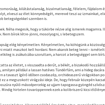
 szomorúság, kilátástalanság, bizalmatlanság, félelem, fájdalom 
lyt, elveszi az élet könnyedségét, merevvé teszi az izmainkat, el
abb betegségekkel szemben is.
nek. Néha megesik, hogy a tükörbe nézve alig ismerek magamra. I
k. Nem bírok létre-jönni, mosolyogni, s lebetegszem.
napság elég kényelmetlen. Kényelmetlen, ha köhögünk a közössé
mi miatt maszkot kell hordani. Nem akarok beteg lenni – ismétel
elkileg is zsákutcába szorultam, a harcot a betegséggel sem bír
tta az életet, s visszaadta a derűt, a békét, a bizakodó hozzáállá
amilyen például a lassan hatéves Tündérfám, ami a hideg dacára 
ebben a tavaszt ígérő időben csodaszép, orchideaszerű virágokban p
ez a megszokott virágzási ideje. De, hogy február közepén kacsa
szúra nyúló másodpercekig az ujjam tapogassa gyöngéd szívószá
. Mindig hirtelen tovaröppennek ezek a kolibriszerű kicsi élőlénye