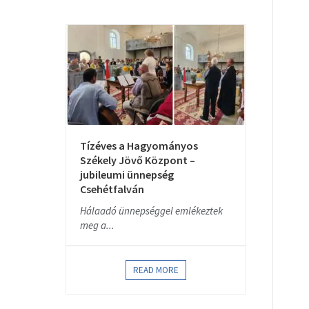
Tízéves a Hagyományos
Székely Jövő Központ –
jubileumi ünnepség
Csehétfalván
Hálaadó ünnepséggel emlékeztek
meg a...
READ MORE