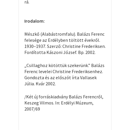
rá.
Irodalom:
Mészkő (Alabástromfalu). Balázs Ferenc
felesége az Erdélyben töltött évekről.
1930–1937. Szerző: Christine Frederiksen.
Fordította Kászoni József. Bp. 2002.
„
Csillaghoz kötöttük szekerünk.” Balázs
Ferenc levelei Christine Frederiksenhez.
Gondozta és az előszót írta Vallasek
Júlia. Kvár 2002.
/Két új forráskiadvány Balázs Ferencről,
Keszeg Vilmos. In: Erdélyi Múzeum,
2007/69