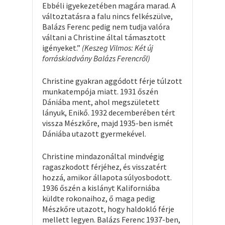
Ebbéli igyekezetében magára marad. A
változtatásra a falu nincs felkészülve,
Balázs Ferenc pedig nem tudja valóra
váltani a Christine által támasztott
igényeket.”
(Keszeg Vilmos: Két új
forráskiadvány Balázs Ferencről)
Christine gyakran aggódott férje túlzott
munkatempója miatt. 1931 őszén
Dániába ment, ahol megszületett
lányuk, Enikő. 1932 decemberében tért
vissza Mészkőre, majd 1935-ben ismét
Dániába utazott gyermekével.
Christine mindazonáltal mindvégig
ragaszkodott férjéhez, és visszatért
hozzá, amikor állapota súlyosbodott.
1936 őszén a kislányt Kaliforniába
küldte rokonaihoz, ő maga pedig
Mészkőre utazott, hogy haldokló férje
mellett legyen. Balázs Ferenc 1937-ben,