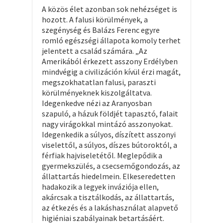
A közös élet azonban sok nehézséget is
hozott. A falusi körülmények, a
szegénység és Balázs Ferenc egyre
romló egészségi állapota komoly terhet
jelentett a család számára. „Az
Amerikából érkezett asszony Erdélyben
mindvégig a civilizáción kívül érzi magát,
megszokhatatlan falusi, paraszti
körülményeknek kiszolgáltatva.
Idegenkedve nézi az Aranyosban
szapuló, a házuk földjét tapasztó, falait
nagy virágokkal mintázó asszonyokat.
Idegenkedik a súlyos, díszített asszonyi
viselettől, a súlyos, díszes bútoroktól, a
férfiak hajviseletétől. Meglepődik a
gyermekszülés, a csecsemőgondozás, az
állattartás hiedelmein. Elkeseredetten
hadakozik a legyek inváziója ellen,
akárcsak a tisztálkodás, az állattartás,
az étkezés és a lakáshasználat alapvető
higiéniai szabályainak betartásáért.