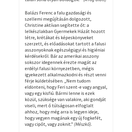
Balázs Ferenc a falu gazdasági és
szellemi megújításán dolgozott,
Christine aktívan segítette őt: a
lelkészlakban Gyermekek Házát hozott
létre, krétákat és képeskönyveket
szerzett, és előadásokat tartott a falusi
asszonyoknak egészségügyi és higiéniai
kérdésekről. Bár az amerikai asszony
sokszor idegennek érezte magát az
erdélyi falusi környezetben, mégis
igyekezett alkalmazkodni és részt venni
férje küldetésében. „Nem tudom
eldönteni, hogy Feri szent-e vagy angyal,
vagy egy kisfiú.
Bármi lenne is ezek
közül, szüksége van valakire, aki gondját
viseli, mert ő túlságosan elfoglalt
ahhoz, hogy még arra is legyen ideje,
hogy vegyen magának egy új fogkefét,
vagy cipőt, vagy zoknit.”
(Mészkő).