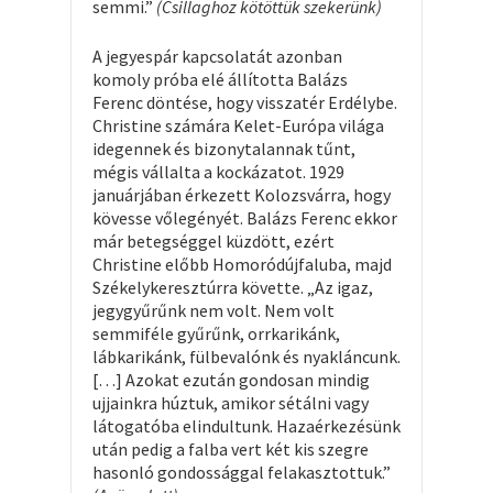
semmi.”
(Csillaghoz kötöttük szekerünk)
A jegyespár kapcsolatát azonban
komoly próba elé állította Balázs
Ferenc döntése, hogy visszatér Erdélybe.
Christine számára Kelet-Európa világa
idegennek és bizonytalannak tűnt,
mégis vállalta a kockázatot. 1929
januárjában érkezett Kolozsvárra, hogy
kövesse vőlegényét. Balázs Ferenc ekkor
már betegséggel küzdött, ezért
Christine előbb Homoródújfaluba, majd
Székelykeresztúrra követte. „Az igaz,
jegygyűrűnk nem volt. Nem volt
semmiféle gyűrűnk, orrkarikánk,
lábkarikánk, fülbevalónk és nyakláncunk.
[…] Azokat ezután gondosan mindig
ujjainkra húztuk, amikor sétálni vagy
látogatóba elindultunk. Hazaérkezésünk
után pedig a falba vert két kis szegre
hasonló gondossággal felakasztottuk.”