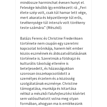
mindössze harminchat évesen hunyt el.
Felesége később így emlékezett rá: „Feri
élete szép volt, csak túl hamar lett vége,
mert akarata és képzelőereje túl erős,
tevékenysége túl intenzív volt törékeny
teste számára.” (Mészkő).
Balázs Ferenc és Christine Frederiksen
története nem csupán egy szerelmi
kapcsolat krónikája, hanem két ember
közös eszméinek és áldozatvállalásának
története is. Szerelmük a földrajzi és
kulturális távolság ellenére is
beteljesedett, és házasságukban
szorosan összekapcsolódott a
személyes érzelem és a közösség
szolgálatának eszménye. Christine
támogatása, munkája és kitartása
nélkül a mészkői falufejlesztési kísérlet
sem valósulhatott volna meg olyan
formában, ahogyan ma is emlékezünk