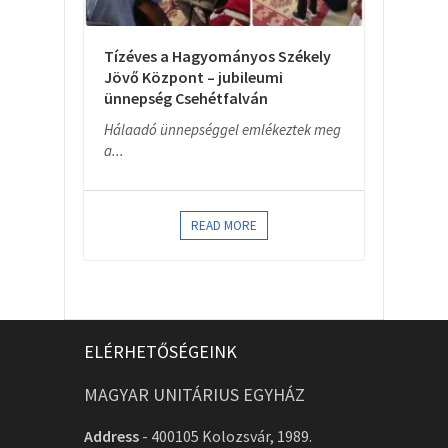
Tízéves a Hagyományos Székely
Jövő Központ – jubileumi
ünnepség Csehétfalván
Hálaadó ünnepséggel emlékeztek meg
a...
READ MORE
ELÉRHETŐSÉGEINK
MAGYAR UNITÁRIUS EGYHÁZ
Address
-
400105 Kolozsvár, 1989.