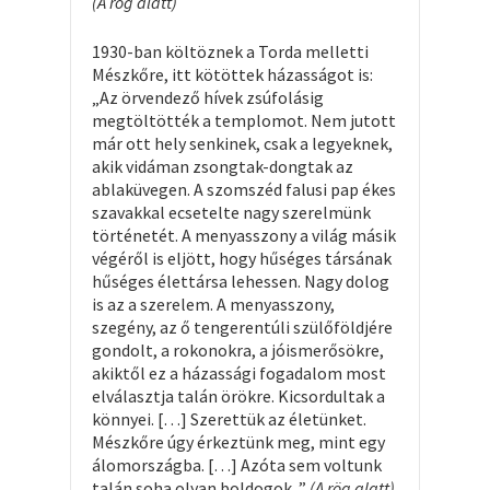
(A rög alatt)
1930-ban költöznek a Torda melletti
Mészkőre, itt kötöttek házasságot is:
„Az örvendező hívek zsúfolásig
megtöltötték a templomot. Nem jutott
már ott hely senkinek, csak a legyeknek,
akik vidáman zsongtak-dongtak az
ablaküvegen. A szomszéd falusi pap ékes
szavakkal ecsetelte nagy szerelmünk
történetét. A menyasszony a világ másik
végéről is eljött, hogy hűséges társának
hűséges élettársa lehessen. Nagy dolog
is az a szerelem. A menyasszony,
szegény, az ő tengerentúli szülőföldjére
gondolt, a rokonokra, a jóismerősökre,
akiktől ez a házassági fogadalom most
elválasztja talán örökre. Kicsordultak a
könnyei. […] Szerettük az életünket.
Mészkőre úgy érkeztünk meg, mint egy
álomországba. […] Azóta sem voltunk
talán soha olyan boldogok. ”
(A rög alatt)