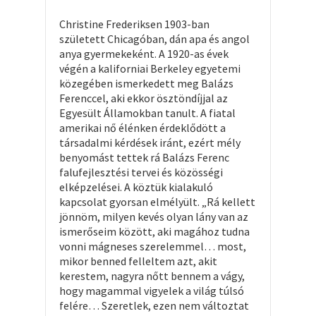
Christine Frederiksen 1903-ban
született Chicagóban, dán apa és angol
anya gyermekeként. A 1920-as évek
végén a kaliforniai Berkeley egyetemi
közegében ismerkedett meg Balázs
Ferenccel, aki ekkor ösztöndíjjal az
Egyesült Államokban tanult. A fiatal
amerikai nő élénken érdeklődött a
társadalmi kérdések iránt, ezért mély
benyomást tettek rá Balázs Ferenc
falufejlesztési tervei és közösségi
elképzelései. A köztük kialakuló
kapcsolat gyorsan elmélyült. „Rá kellett
jönnöm, milyen kevés olyan lány van az
ismerőseim között, aki magához tudna
vonni mágneses szerelemmel… most,
mikor benned felleltem azt, akit
kerestem, nagyra nőtt bennem a vágy,
hogy magammal vigyelek a világ túlsó
felére… Szeretlek, ezen nem változtat