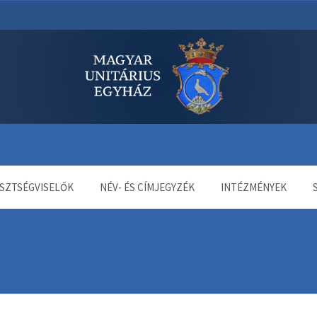
dala
SZTSÉGVISELŐK
NÉV- ÉS CÍMJEGYZÉK
INTÉZMÉNYEK