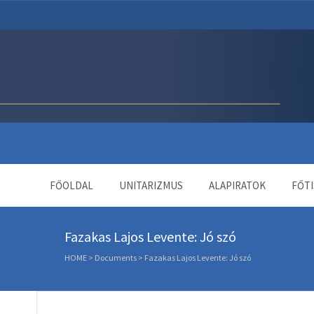
Unitárius Egyház Webol
FŐOLDAL
UNITARIZMUS
ALAPIRATOK
FŐTI
Fazakas Lajos Levente: Jó szó
HOME
>
Documents
>
Fazakas Lajos Levente: Jó szó