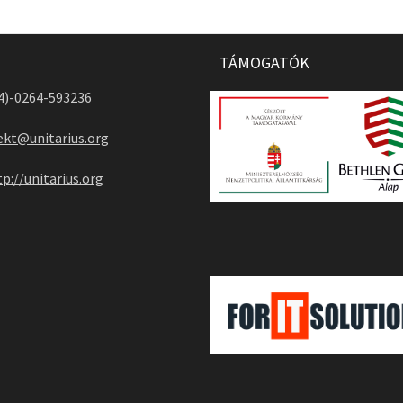
TÁMOGATÓK
04)-0264-593236
ekt@unitarius.org
tp://unitarius.org