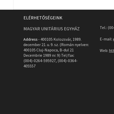
ELÉRHETŐSÉGEINK
Tel.: (0
MAGYAR UNITÁRIUS EGYHÁZ
E-mail:
Address
-
400105 Kolozsvár, 1989.
december 21. u. 9. sz. (Román nyelven:
400105 Cluj-Napoca, B-dul 21
Web:
ht
Decembrie 1989 nr. 9) Tel/fax:
(004)-0264-595927, (004)-0364-
405557