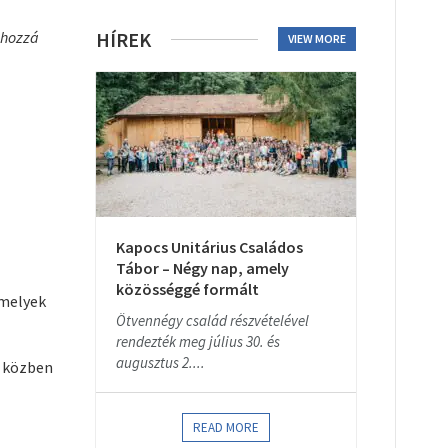
k hozzá
HÍREK
VIEW MORE
Kapocs Unitárius Családos
Tábor – Négy nap, amely
közösséggé formált
amelyek
Ötvennégy család részvételével
rendezték meg július 30. és
augusztus 2....
s közben
READ MORE