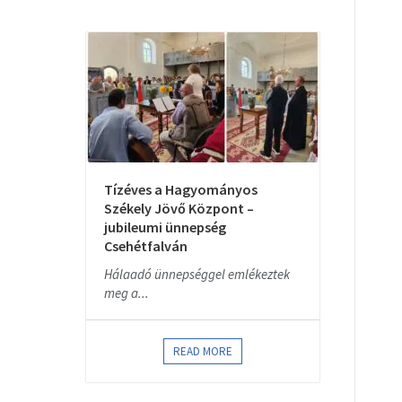
Tízéves a Hagyományos
Székely Jövő Központ –
jubileumi ünnepség
Csehétfalván
Hálaadó ünnepséggel emlékeztek
meg a...
READ MORE