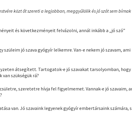
estvére közt őt szereti a legjobban, meggyűlölik és jó szót sem bírna
ényeit és következményeit felvázolni, annál inkább a „jó szó”
y szüleim jó szava gyógyír lelkemre. Van-e nekem jó szavam, ami
yzeten átsegített. Tartogatok-e jó szavakat tarsolyomban, hogy
 van szükségük rá?
csületre, szeretetre hívja fel figyelmemet. Vannak-e jó szavaim, 
k?
atása van. Jó szavaink legyenek gyógyír embertársaink számára, 