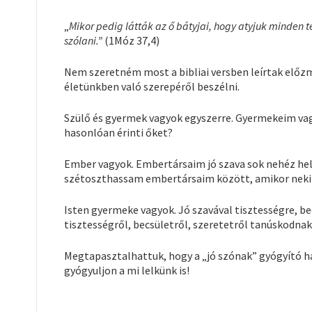
„
Mikor pedig látták az ő bátyjai, hogy atyjuk minden t
szólani.”
(1Móz 37,4)
Nem szeretném most a bibliai versben leírtak előzm
életünkben való szerepéről beszélni.
Szülő és gyermek vagyok egyszerre. Gyermekeim vag
hasonlóan érinti őket?
Ember vagyok. Embertársaim jó szava sok nehéz hel
szétoszthassam embertársaim között, amikor nekik
Isten gyermeke vagyok. Jó szavával tisztességre, be
tisztességről, becsületről, szeretetről tanúskodna
Megtapasztalhattuk, hogy a „jó szónak” gyógyító h
gyógyuljon a mi lelkünk is!