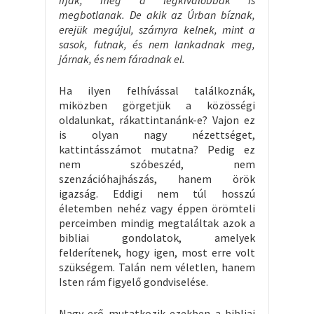
ifjak, még a legkiválóbbak is
megbotlanak. De akik az Úrban bíznak,
erejük megújul, szárnyra kelnek, mint a
sasok, futnak, és nem lankadnak meg,
járnak, és nem fáradnak el.
Ha ilyen felhívással találkoznák,
miközben görgetjük a közösségi
oldalunkat, rákattintanánk-e? Vajon ez
is olyan nagy nézettséget,
kattintásszámot mutatna? Pedig ez
nem szóbeszéd, nem
szenzációhajhászás, hanem örök
igazság. Eddigi nem túl hosszú
életemben nehéz vagy éppen örömteli
perceimben mindig megtaláltak azok a
bibliai gondolatok, amelyek
felderítenek, hogy igen, most erre volt
szükségem. Talán nem véletlen, hanem
Isten rám figyelő gondviselése.
Nagy erő mutatkozik ezekben a bibliai