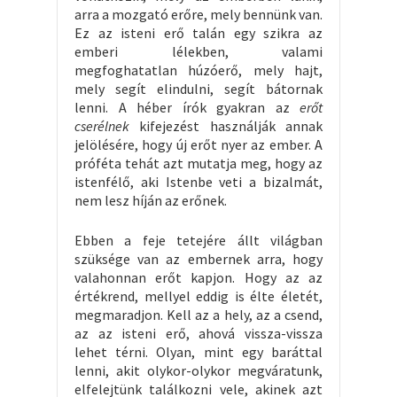
arra a mozgató erőre, mely bennünk van.
Ez az isteni erő talán egy szikra az
emberi lélekben, valami
megfoghatatlan húzóerő, mely hajt,
mely segít elindulni, segít bátornak
lenni. A héber írók gyakran az
erőt
cserélnek
kifejezést használják annak
jelölésére, hogy új erőt nyer az ember. A
próféta tehát azt mutatja meg, hogy az
istenfélő, aki Istenbe veti a bizalmát,
nem lesz híján az erőnek.
Ebben a feje tetejére állt világban
szüksége van az embernek arra, hogy
valahonnan erőt kapjon. Hogy az az
értékrend, mellyel eddig is élte életét,
megmaradjon. Kell az a hely, az a csend,
az az isteni erő, ahová vissza-vissza
lehet térni. Olyan, mint egy baráttal
lenni, akit olykor-olykor megváratunk,
elfelejtünk találkozni vele, akinek azt