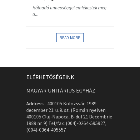
Hálaadó ünnepséggel emlékeztek meg
a...
READ MORE
ELÉRHETŐSÉGEINK
MAGYAR UNITÁRIUS EGYHÁZ
Address
-
400105 Kolozsvár, 1989.
december 21. u. 9. sz. (Román nyelven:
400105 Cluj-Napoca, B-dul 21 Decembrie
1989 nr. 9) Tel/fax: (004)-0264-595927,
(004)-0364-405557