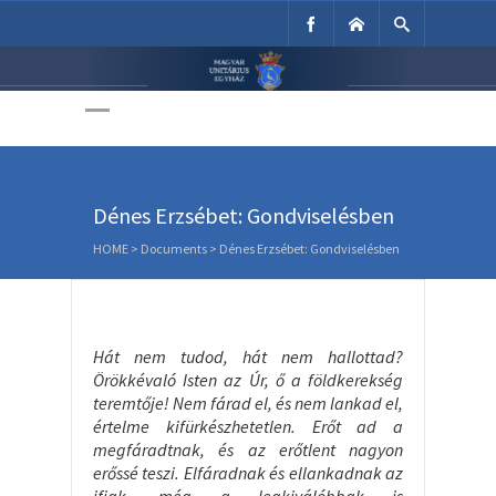
Unitárius Egyház
Weboldala
Dénes Erzsébet: Gondviselésben
HOME
>
Documents
>
Dénes Erzsébet: Gondviselésben
Hát nem tudod, hát nem hallottad?
Örökkévaló Isten az Úr, ő a földkerekség
teremtője! Nem fárad el, és nem lankad el,
értelme kifürkészhetetlen. Erőt ad a
megfáradtnak, és az erőtlent nagyon
erőssé teszi. Elfáradnak és ellankadnak az