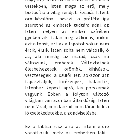
versekben, Isten maga az erő, mely
biztosítja a világ rendjét. Ézsaiás Istent
örökkévalónak nevezi, a próféta így
szeretné az emberek tudtára adni, az
Isten mélyen az ember szívében
gyökerezik, talán még akkor is, mikor
ezt a tényt, ezt az állapotot sokan nem
értik, érzik. Isten soha nem változik, ő
az, aki mindig az marad, csak mi
változunk, emberek. Változtatnak
élethelyezetek, örömök, kihívások,
veszteségek, a szülői lét, sokszor azt
tapasztaljuk, törékenyek, halandók,
Istenhez képest apró, kis porszemek
vagyunk. Ebben a folyton változó
világban van azonban állandóság: Isten
nem fárad, nem lankad, nem fárad bele a
jó cselekedetekbe, a gondviselésbe.
Ez a bibliai rész arra az isteni erőre
vonatkozik, mely az emberben lakik,