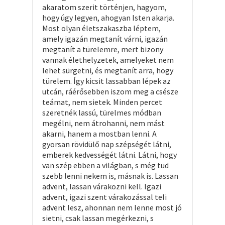
akaratom szerit történjen, hagyom,
hogy úgy legyen, ahogyan Isten akarja.
Most olyan életszakaszba léptem,
amely igazán megtanít várni, igazán
megtanít a türelemre, mert bizony
vannak élethelyzetek, amelyeket nem
lehet sürgetni, és megtanít arra, hogy
türelem. Így kicsit lassabban lépek az
utcán, ráérősebben iszom meg a csésze
teámat, nem sietek. Minden percet
szeretnék lassú, türelmes módban
megélni, nem átrohanni, nem mást
akarni, hanem a mostban lenni. A
gyorsan rövidülő nap szépségét látni,
emberek kedvességét látni. Látni, hogy
van szép ebben a világban, s még tud
szebb lenni nekem is, másnak is. Lassan
advent, lassan várakozni kell. Igazi
advent, igazi szent várakozással teli
advent lesz, ahonnan nem lenne most jó
sietni, csak lassan megérkezni, s