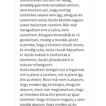
szeretetében nőttem fel. Addig,
ameddig gyermeki burokban voltam,
nem éreztem azt, hogy esetleg
történhet valami nem úgy, ahogyan én
szerettem volna. Aztán később nagyon
sokat hallottam: türelem. Már-már
haragudtam erre a szóra, nem
szerettem. Ahogyan kimondták és rá
gondoltam, mindig a mondás jutott
eszembe, hogy a türelem rózsát terem,
és mindig szép, vörös rózsát képzeltem
el. Aztán mások is tanítottak a
türelemre, baráti jótanácsként is
sokszor elhangzott.
Azóta kezdtem ízlelgeti ezt a fogalmat:
mit is jelent a türelem, mit is jelent így
élni az életet. Most már nem is akarom,
hogy minden úgy történjen, ahogy én
akarom, most már megtanultam, hogy
az Istenben bízva élni jelenti az igazi
türelmet. Hogy rá bízom magam, s nem
mindig akarom, hogy minden az én