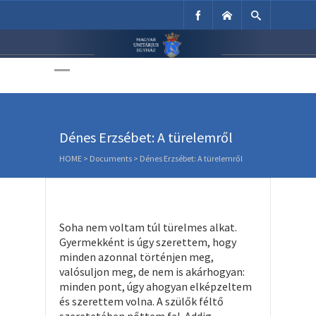
Unitárius Egyház
Weboldala
Dénes Erzsébet: A türelemről
HOME
>
Documents
>
Dénes Erzsébet: A türelemről
Soha nem voltam túl türelmes alkat.
Gyermekként is úgy szerettem, hogy
minden azonnal történjen meg,
valósuljon meg, de nem is akárhogyan:
minden pont, úgy ahogyan elképzeltem
és szerettem volna. A szülők féltő