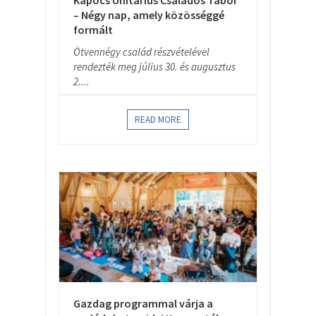
Kapocs Unitárius Családos Tábor
– Négy nap, amely közösséggé
formált
Ötvennégy család részvételével
rendezték meg július 30. és augusztus
2....
READ MORE
Gazdag programmal várja a