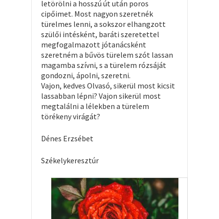
letörölni a hosszú út után poros
cipőimet. Most nagyon szeretnék
türelmes lenni, a sokszor elhangzott
szülői intésként, baráti szeretettel
megfogalmazott jótanácsként
szeretném a bűvös türelem szót lassan
magamba szívni, s a türelem rózsáját
gondozni, ápolni, szeretni.
Vajon, kedves Olvasó, sikerül most kicsit
lassabban lépni? Vajon sikerül most
megtalálni a lélekben a türelem
törékeny virágát?
Dénes Erzsébet
Székelykeresztúr