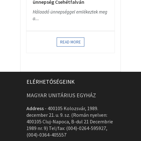
ünnepség Csehétfalván
Hálaadó ünnepséggel emlékeztek meg
a...
READ MORE
ELÉRHETŐSÉGEINK
MAGYAR UNITÁRIUS EGYHÁZ
Address
-
400105 Kolozsvár, 1989.
december 21. u. 9. sz. (Román nyelven:
400105 Cluj-Napoca, B-dul 21 Decembrie
1989 nr. 9) Tel/fax: (004)-0264-595927,
(004)-0364-405557