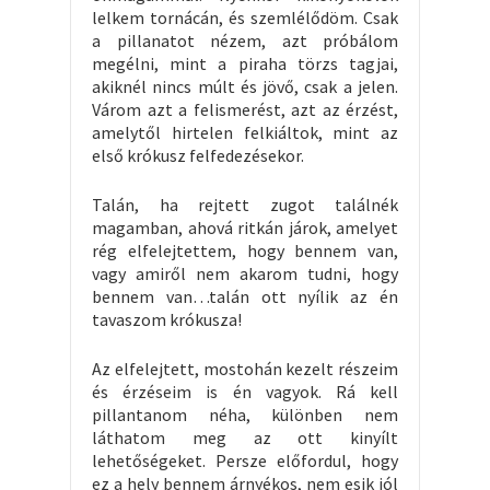
lelkem tornácán, és szemlélődöm. Csak
a pillanatot nézem, azt próbálom
megélni, mint a piraha törzs tagjai,
akiknél nincs múlt és jövő, csak a jelen.
Várom azt a felismerést, azt az érzést,
amelytől hirtelen felkiáltok, mint az
első krókusz felfedezésekor.
Talán, ha rejtett zugot találnék
magamban, ahová ritkán járok, amelyet
rég elfelejtettem, hogy bennem van,
vagy amiről nem akarom tudni, hogy
bennem van…talán ott nyílik az én
tavaszom krókusza!
Az elfelejtett, mostohán kezelt részeim
és érzéseim is én vagyok. Rá kell
pillantanom néha, különben nem
láthatom meg az ott kinyílt
lehetőségeket. Persze előfordul, hogy
ez a hely bennem árnyékos, nem esik jól