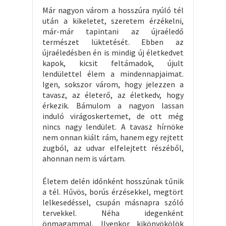
Már nagyon várom a hosszúra nyúló tél
után a kikeletet, szeretem érzékelni,
már-már tapintani az újraéledő
természet lüktetését. Ebben az
újraéledésben én is mindig új életkedvet
kapok, kicsit feltámadok, újult
lendülettel élem a mindennapjaimat.
Igen, sokszor várom, hogy jelezzen a
tavasz, az életerő, az életkedv, hogy
érkezik. Bámulom a nagyon lassan
induló virágoskertemet, de ott még
nincs nagy lendület. A tavasz hírnöke
nem onnan kiált rám, hanem egy rejtett
zugból, az udvar elfelejtett részéből,
ahonnan nem is vártam.
Életem delén időnként hosszúnak tűnik
a tél. Hűvös, borús érzésekkel, megtört
lelkesedéssel, csupán másnapra szóló
tervekkel. Néha idegenként
önmagammal. Ilyenkor kikönyökölök