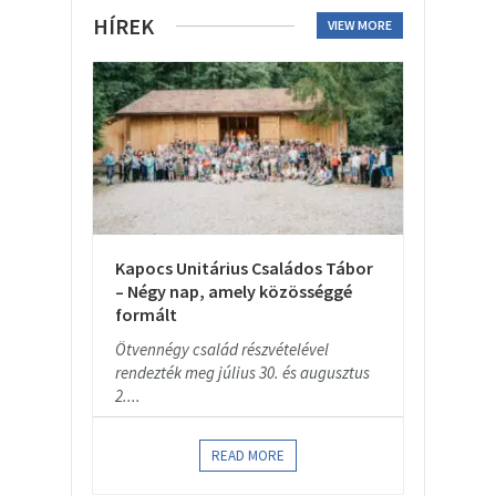
HÍREK
VIEW MORE
Kapocs Unitárius Családos Tábor
– Négy nap, amely közösséggé
formált
Ötvennégy család részvételével
rendezték meg július 30. és augusztus
2....
READ MORE