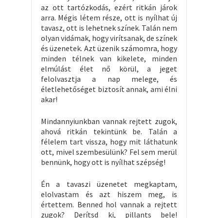
az ott tartózkodás, ezért ritkán járok
arra. Mégis létem része, ott is nyílhat új
tavasz, ott is lehetnek színek. Talán nem
olyan vidámak, hogy virítsanak, de színek
és üzenetek. Azt üzenik számomra, hogy
minden télnek van kikelete, minden
elmúlást élet nő körül, a jeget
felolvasztja a nap melege, és
életlehetőséget biztosít annak, ami élni
akar!
Mindannyiunkban vannak rejtett zugok,
ahová ritkán tekintünk be. Talán a
félelem tart vissza, hogy mit láthatunk
ott, mivel szembesülünk? Fel sem merül
bennünk, hogy ott is nyílhat szépség!
Én a tavaszi üzenetet megkaptam,
elolvastam és azt hiszem meg, is
értettem. Benned hol vannak a rejtett
zugok? Derítsd ki, pillants bele!