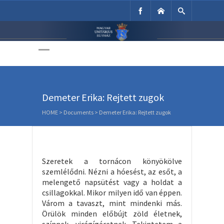
Unitárius Egyház
Weboldala
Demeter Erika: Rejtett zugok
HOME
>
Documents
>
Demeter Erika: Rejtett zugok
Szeretek a tornácon könyökölve
szemlélődni. Nézni a hóesést, az esőt, a
melengető napsütést vagy a holdat a
csillagokkal. Mikor milyen idő van éppen.
Várom a tavaszt, mint mindenki más.
Örülök minden előbújt zöld életnek,