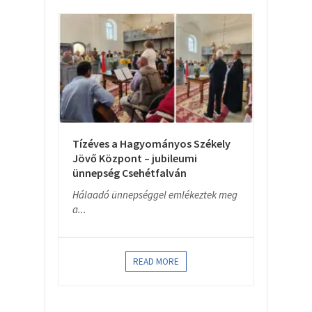
Tízéves a Hagyományos Székely
Jövő Központ – jubileumi
ünnepség Csehétfalván
Hálaadó ünnepséggel emlékeztek meg
a...
READ MORE