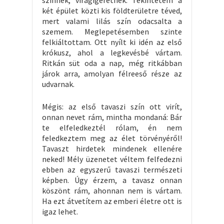
színnek, virágígéretnek. Tekintetem a
két épület közti kis földterületre téved,
mert valami lilás szín odacsalta a
szemem. Meglepetésemben szinte
felkiáltottam. Ott nyílt ki idén az első
krókusz, ahol a legkevésbé vártam.
Ritkán süt oda a nap, még ritkábban
járok arra, amolyan félreeső része az
udvarnak.
Mégis: az első tavaszi szín ott virít,
onnan nevet rám, mintha mondaná: Bár
te elfeledkeztél rólam, én nem
feledkeztem meg az élet törvényéről!
Tavaszt hirdetek mindenek ellenére
neked! Mély üzenetet véltem felfedezni
ebben az egyszerű tavaszi természeti
képben. Úgy érzem, a tavasz onnan
köszönt rám, ahonnan nem is vártam.
Ha ezt átvetítem az emberi életre ott is
igaz lehet.