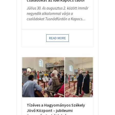
családokat az idei Kapocs tábor
Július 30. és augusztus 2. között immár
negyedik alkalommal várja a
családokat Tusnádfürdőn a Kapocs...
READ MORE
Tízéves a Hagyományos Székely
Jövő Központ – jubileumi