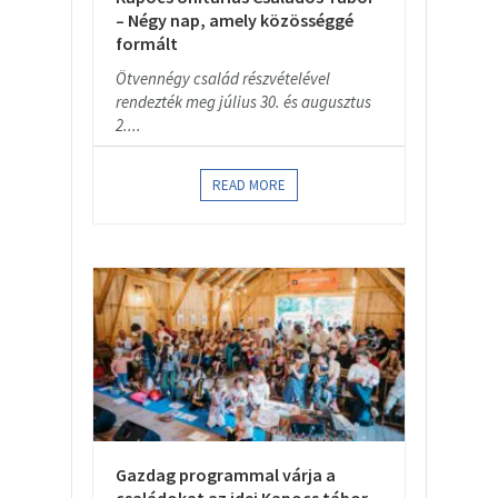
– Négy nap, amely közösséggé
formált
Ötvennégy család részvételével
rendezték meg július 30. és augusztus
2....
READ MORE
Gazdag programmal várja a