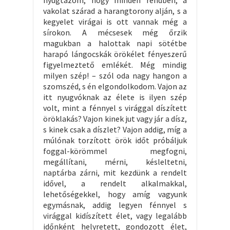
nyugtázom, hogy minden rendben, a
vakolat szárad a harangtorony alján, s a
kegyelet virágai is ott vannak még a
sírokon. A mécsesek még őrzik
magukban a halottak napi sötétbe
harapó lángocskák örökélet fényeszerű
figyelmeztető emlékét. Még mindig
milyen szép! – szól oda nagy hangon a
szomszéd, s én elgondolkodom. Vajon az
itt nyugvóknak az élete is ilyen szép
volt, mint a fénnyel s virággal díszített
öröklakás? Vajon kinek jut vagy jár a dísz,
s kinek csak a díszlet? Vajon addig, míg a
múlónak torzított örök időt próbáljuk
foggal-körömmel megfogni,
megállítani, mérni, késleltetni,
naptárba zárni, mit kezdünk a rendelt
idővel, a rendelt alkalmakkal,
lehetőségekkel, hogy amíg vagyunk
egymásnak, addig legyen fénnyel s
virággal kidíszített élet, vagy legalább
időnként helyretett, gondozott élet,