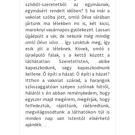
szívből-szeretetből az egymásnak,
egymásért rendelt időben? S ha már a
vakolat szóba jött, omló Déva várában
jártunk ma lélekben mi is, két kicsi,
maroknyi vasárnapos gyülekezet. Lassan
újjáépült a vár, de nekünk még mindig
omló Déva vára
… így szoktuk meg, így
esik jól a léleknek. Kövek, omló s
újraépülő falak, s a kettő között a
láthatatlan SzeretetIsten, akibe
kapaszkodunk, vagy kapaszkodnunk
kellene. Ő építi a házat. Ő építi a házat?
Itthon a vakolat szárad, a harangok
szívszaggatóan szépen szólnak hitről,
háláról s én abban reménykedem, hogy
egyszer majd megérem, megérjük, hogy
felfedeztük, rájöttünk, ráébredtünk,
megvilágosodtunk: a láthatókon túl is
minden nap van Istentől elkérhető
ajándék…