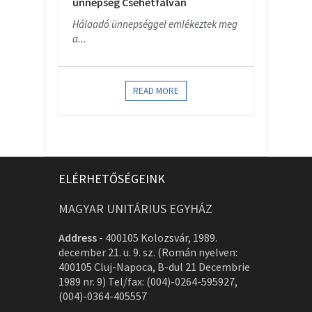
ünnepség Csehétfalván
Hálaadó ünnepséggel emlékeztek meg
a...
READ MORE
ELÉRHETŐSÉGEINK
MAGYAR UNITÁRIUS EGYHÁZ
Address
-
400105 Kolozsvár, 1989.
december 21. u. 9. sz. (Román nyelven:
400105 Cluj-Napoca, B-dul 21 Decembrie
1989 nr. 9) Tel/fax: (004)-0264-595927,
(004)-0364-405557