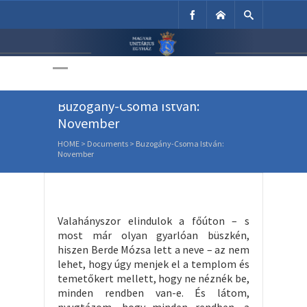
Unitárius Egyház
Weboldala
Buzogány-Csoma István:
November
HOME
>
Documents
>
Buzogány-Csoma István:
November
Valahányszor elindulok a főúton – s
most már olyan gyarlóan büszkén,
hiszen Berde Mózsa lett a neve – az nem
lehet, hogy úgy menjek el a templom és
temetőkert mellett, hogy ne néznék be,
minden rendben van-e. És látom,