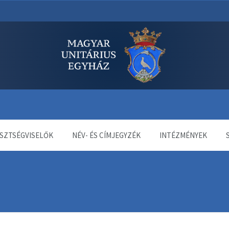
dala
SZTSÉGVISELŐK
NÉV- ÉS CÍMJEGYZÉK
INTÉZMÉNYEK