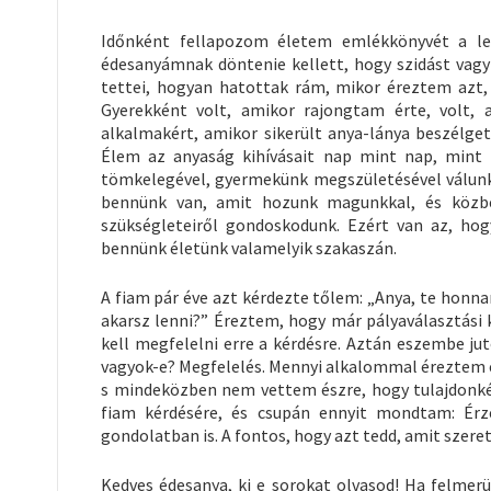
Időnként fellapozom életem emlékkönyvét a lel
édesanyámnak döntenie kellett, hogy szidást vagy
tettei, hogyan hatottak rám, mikor éreztem azt,
Gyerekként volt, amikor rajongtam érte, volt,
alkalmakért, amikor sikerült anya-lánya beszélget
Élem az anyaság kihívásait nap mint nap, mint
tömkelegével, gyermekünk megszületésével válunk 
bennünk van, amit hozunk magunkkal, és közbe
szükségleteiről gondoskodunk. Ezért van az, h
bennünk életünk valamelyik szakaszán.
A fiam pár éve azt kérdezte tőlem: „Anya, te honna
akarsz lenni?” Éreztem, hogy már pályaválasztási k
kell megfelelni erre a kérdésre. Aztán eszembe j
vagyok-e? Megfelelés. Mennyi alkalommal éreztem e
s mindeközben nem vettem észre, hogy tulajdonkép
fiam kérdésére, és csupán ennyit mondtam: Érz
gondolatban is. A fontos, hogy azt tedd, amit szerets
Kedves édesanya, ki e sorokat olvasod! Ha felmer