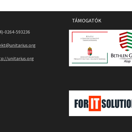
TÁMOGATÓK
04)-0264-593236
ekt@unitarius.org
tp://unitarius.org