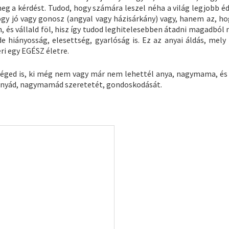
eg a kérdést. Tudod, hogy számára leszel néha a világ legjobb éd
ogy jó vagy gonosz (angyal vagy házisárkány) vagy, hanem az, ho
, és vállald föl, hisz így tudod leghitelesebben átadni magadból
e hiányosság, elesettség, gyarlóság is. Ez az anyai áldás, mely 
ri egy EGÉSZ életre.
éged is, ki még nem vagy már nem lehettél anya, nagymama, és 
esanyád, nagymamád szeretetét, gondoskodását.