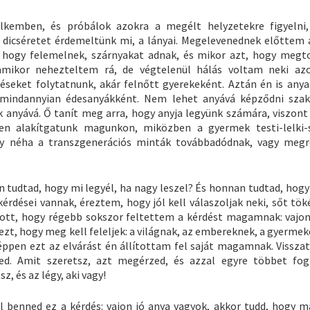
kemben, és próbálok azokra a megélt helyzetekre figyelni
 dicséretet érdemeltünk mi, a lányai. Megelevenednek előttem a
 hogy felemelnek, szárnyakat adnak, és mikor azt, hogy megt
 amikor nehezteltem rá, de végtelenül hálás voltam neki az
éseket folytatnunk, akár felnőtt gyerekeként. Aztán én is anya
 mindannyian édesanyákként. Nem lehet anyává képződni sza
anyává. Ő tanít meg arra, hogy anyja legyünk számára, viszont
n alakítgatunk magunkon, miközben a gyermek testi-lelki-
ogy néha a transzgenerációs minták továbbadódnak, vagy meg
n tudtad, hogy mi legyél, ha nagy leszel? És honnan tudtad, hogy
érdései vannak, éreztem, hogy jól kell válaszoljak neki, sőt tök
utott, hogy régebb sokszor feltettem a kérdést magamnak: vajon
zt, hogy meg kell feleljek: a világnak, az embereknek, a gyerme
pen ezt az elvárást én állítottam fel saját magamnak. Vissza
ed. Amit szeretsz, azt megérzed, és azzal egyre többet fog
z, és az légy, aki vagy!
ül benned ez a kérdés: vajon jó anya vagyok, akkor tudd, hogy 