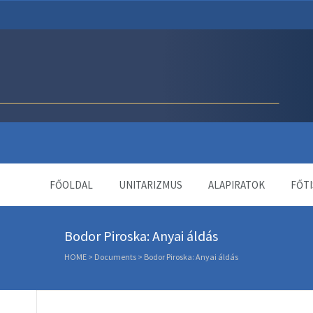
Unitárius Egyház Webol
FŐOLDAL
UNITARIZMUS
ALAPIRATOK
FŐTI
Bodor Piroska: Anyai áldás
HOME
>
Documents
>
Bodor Piroska: Anyai áldás