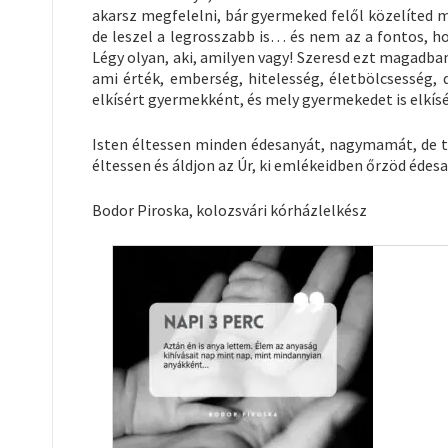
akarsz megfelelni, bár gyermeked felől közelíted m
de leszel a legrosszabb is… és nem az a fontos, h
Légy olyan, aki, amilyen vagy! Szeresd ezt magadban
ami érték, emberség, hitelesség, életbölcsesség, d
elkísért gyermekként, és mely gyermekedet is elkísé
Isten éltessen minden édesanyát, nagymamát, de t
éltessen és áldjon az Úr, ki emlékeidben őrzöd éd
Bodor Piroska, kolozsvári kórházlelkész