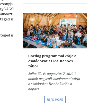
esanyja,
gy VAGY!
 mindazt,
téged is
téged is
Gazdag programmal várja a
családokat az idei Kapocs
tábor
Július 30. és augusztus 2. között
immár negyedik alkalommal várja
a családokat Tusnádfürdőn a
Kapocs...
READ MORE