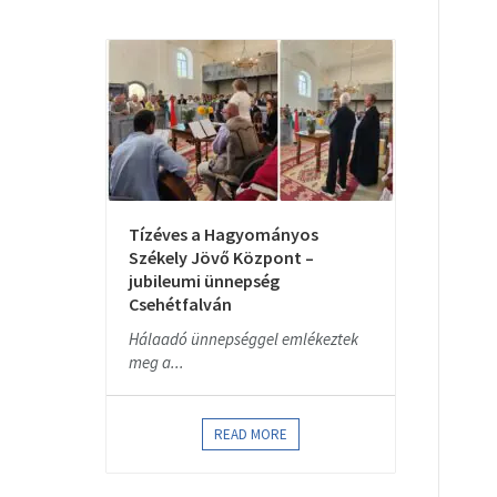
Tízéves a Hagyományos
Székely Jövő Központ –
jubileumi ünnepség
Csehétfalván
Hálaadó ünnepséggel emlékeztek
meg a...
READ MORE