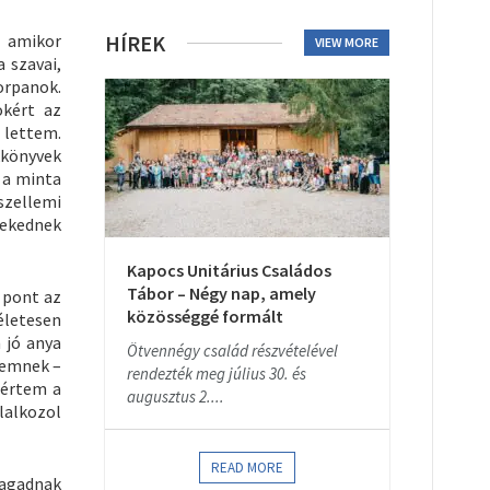
, amikor
HÍREK
VIEW MORE
 szavai,
orpanok.
okért az
 lettem.
kkönyvek
 a minta
szellemi
rekednek
Kapocs Unitárius Családos
Tábor – Négy nap, amely
 pont az
közösséggé formált
életesen
 jó anya
Ötvennégy család részvételével
kemnek –
rendezték meg július 30. és
tértem a
augusztus 2....
lalkozol
READ MORE
magadnak