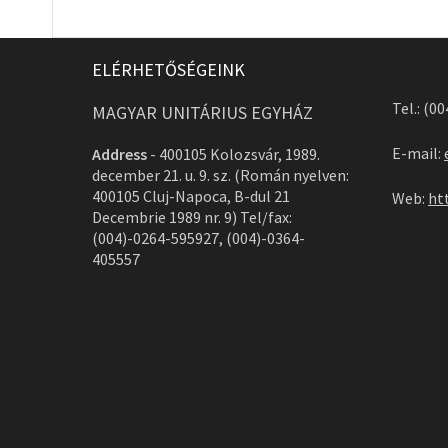
ELÉRHETŐSÉGEINK
Tel.: (0
MAGYAR UNITÁRIUS EGYHÁZ
E-mail:
Address
-
400105 Kolozsvár, 1989.
december 21. u. 9. sz. (Román nyelven:
400105 Cluj-Napoca, B-dul 21
Web:
ht
Decembrie 1989 nr. 9) Tel/fax:
(004)-0264-595927, (004)-0364-
405557