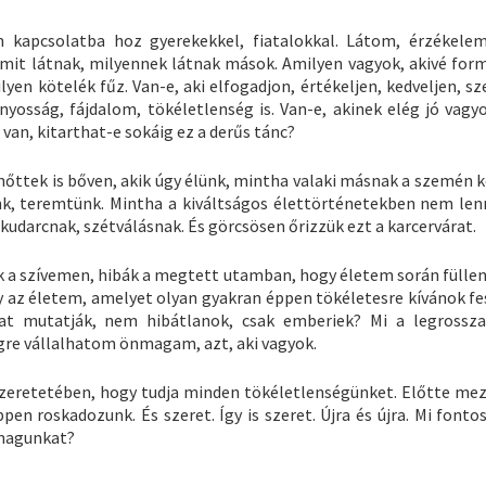
 kapcsolatba hoz gyerekekkel, fiatalokkal. Látom, érzékele
y mit látnak, milyennek látnak mások. Amilyen vagyok, akivé fo
lyen kötelék fűz. Van-e, aki elfogadjon, értékeljen, kedveljen, s
osság, fájdalom, tökéletlenség is. Van-e, akinek elég jó vagyo
van, kitarthat-e sokáig ez a derűs tánc?
lnőttek is bőven, akik úgy élünk, mintha valaki másnak a szemén 
ünk, teremtünk. Mintha a kiváltságos élettörténetekben nem len
udarcnak, szétválásnak. És görcsösen őrizzük ezt a karcervárat.
k a szívemen, hibák a megtett utamban, hogy életem során fülle
 az életem, amelyet olyan gyakran éppen tökéletesre kívánok fes
t mutatják, nem hibátlanok, csak emberiek? Mi a legrossz
gre vállalhatom önmagam, azt, aki vagyok.
zeretetében, hogy tudja minden tökéletlenségünket. Előtte mez
pen roskadozunk. És szeret. Így is szeret. Újra és újra. Mi font
 magunkat?