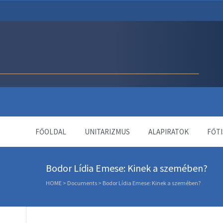
Unitárius Egyház Webol
FŐOLDAL
UNITARIZMUS
ALAPIRATOK
FŐTI
Bodor Lídia Emese: Kinek a szemében?
HOME
>
Documents
>
Bodor Lídia Emese: Kinek a szemében?