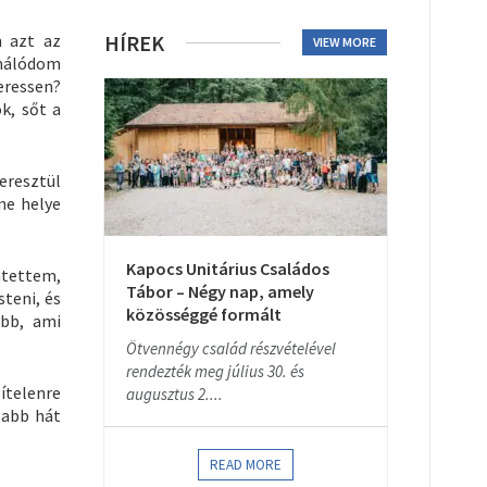
m azt az
HÍREK
VIEW MORE
rmálódom
zeressen?
k, sőt a
keresztül
ne helye
Kapocs Unitárius Családos
ntettem,
Tábor – Négy nap, amely
teni, és
közösséggé formált
abb, ami
Ötvennégy család részvételével
rendezték meg július 30. és
ítelenre
augusztus 2....
osabb hát
READ MORE