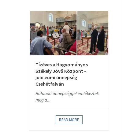
Tízéves a Hagyományos
Székely Jövő Központ –
jubileumi ünnepség
Csehétfalván
Hálaadó ünnepséggel emlékeztek
meg a...
READ MORE