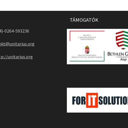
TÁMOGATÓK
04)-0264-593236
ekt@unitarius.org
tp://unitarius.org