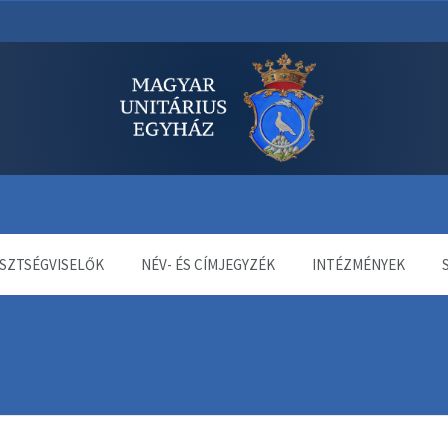
dala
SZTSÉGVISELŐK
NÉV- ÉS CÍMJEGYZÉK
INTÉZMÉNYEK