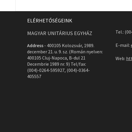
ELÉRHETŐSÉGEINK
Tel.: (0
MAGYAR UNITÁRIUS EGYHÁZ
E-mail:
Address
-
400105 Kolozsvár, 1989.
december 21. u. 9. sz. (Román nyelven:
400105 Cluj-Napoca, B-dul 21
Web:
ht
Decembrie 1989 nr. 9) Tel/fax:
(004)-0264-595927, (004)-0364-
405557