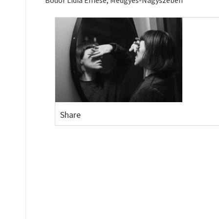
Bodor Lídia Emese, Medgyes-Nagyszeben
Share