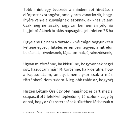
Több mint egy évtizede a mindennapi hivatásom
elfojtott szorongást, amely arra vonatkozik, hog
ínyére van-e a külvilágnak, azoknak, akikhez valami
Csak meg ne lássák, hogy van bennem árnyék, hiány
legjobb? Akinek örökös napsugár a jelenlétem? S ha 
Figyelem! Ez nem a fiatalok kiváltsága! Vagyunk fe
kellene egyedi, hiteles és emberi legyen, amit él
bukásnak, tévedésnek, fájdalomnak, újrakezdésnek, k
Ugyan mi történne, ha kiderülne, hogy vannak hege
sőt, hazudtam már? Mi történne, ha kiderülne, hogy
a kapcsolataim, amelyek némelykor csak a máza
történhet? Nem tudom. A legjobb talán az, hogy vé
Hiszen Létünk Őre úgy ölel magához és tart meg s
csupaszított lélekkel lépkedünk, táncolunk vagy ép
annál, hogy az Ő szeretetének tükrében láthassuk