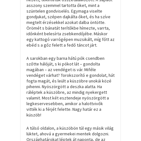
asszony szemmel tartotta őket, mint a
szüntelen gondviselés. Egymaga viselte
gondjukat, szépen dajkálta őket, és ha szíve
megtelt érzésekkel azokat dalba öntötte.
Örömét s bánatát terítőkbe hímezte, varrta,
időnként belesírta zsebkendőjébe. Máskor
egy kattogó varrógépen muzsikált, míg főtt az
ebéd s a gőz felett a fedő táncot járt.
A sarokban egy barna hátú pók csendben
szőtte hálóját, s ki pókot lát – gondolta
magában – az vendéget is vár. Miféle
vendéget várhat? Torokszorító e gondolat, hát
fogta magát, és leült a küszöbre unokái közé
pihenni. Nyöszörgött a deszka alatta. Ha
ráléptek a küszöbre, az mindig nyekergett
valamit. Most két esztendeje nyöszörgött a
legkeservesebben, amikor a halottvivők
vitték ki a férjét felette. Nagy határ ez a
küszöb!
A túlsó oldalon, a küszöbön túl egy másik világ
lüktet, ahová a gyermekei mentek dolgozni.
Országhatárokat léptek át naponta, de az