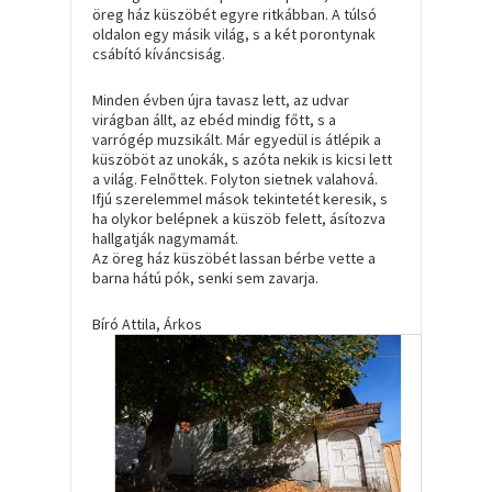
öreg ház küszöbét egyre ritkábban. A túlsó
oldalon egy másik világ, s a két porontynak
csábító kíváncsiság.
Minden évben újra tavasz lett, az udvar
virágban állt, az ebéd mindig főtt, s a
varrógép muzsikált. Már egyedül is átlépik a
küszöböt az unokák, s azóta nekik is kicsi lett
a világ. Felnőttek. Folyton sietnek valahová.
Ifjú szerelemmel mások tekintetét keresik, s
ha olykor belépnek a küszöb felett, ásítozva
hallgatják nagymamát.
Az öreg ház küszöbét lassan bérbe vette a
barna hátú pók, senki sem zavarja.
Bíró Attila, Árkos