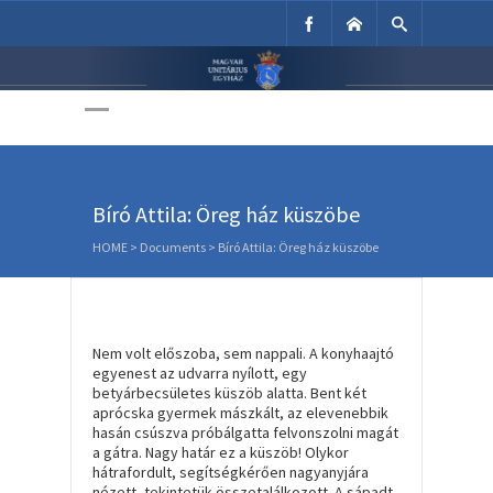
Unitárius Egyház
Weboldala
Bíró Attila: Öreg ház küszöbe
HOME
>
Documents
>
Bíró Attila: Öreg ház küszöbe
Nem volt előszoba, sem nappali. A konyhaajtó
egyenest az udvarra nyílott, egy
betyárbecsületes küszöb alatta. Bent két
aprócska gyermek mászkált, az elevenebbik
hasán csúszva próbálgatta felvonszolni magát
a gátra. Nagy határ ez a küszöb! Olykor
hátrafordult, segítségkérően nagyanyjára
nézett, tekintetük összetalálkozott. A sápadt