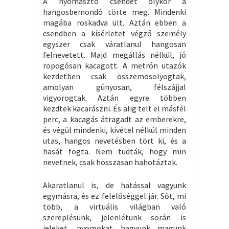
A nyomasztó csendet olykor a
hangosbemondó törte meg. Mindenki
magába roskadva ült. Aztán ebben a
csendben a kísérletet végző személy
egyszer csak váratlanul hangosan
felnevetett. Majd megállás nélkül, jó
ropogósan kacagott. A metrón utazók
kezdetben csak összemosolyogtak,
amolyan gúnyosan, félszájjal
vigyorogtak. Aztán egyre többen
kezdtek kacarászni. És alig telt el másfél
perc, a kacagás átragadt az emberekre,
és végül mindenki, kivétel nélkül minden
utas, hangos nevetésben tört ki, és a
hasát fogta. Nem tudták, hogy min
nevetnek, csak hosszasan hahotáztak.
Akaratlanul is, de hatással vagyunk
egymásra, és ez felelőséggel jár. Sőt, mi
több, a virtuális világban való
szereplésünk, jelenlétünk során is
jeleket, nyomokat hagyunk magunk