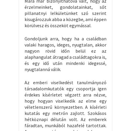
Mára már bizonyíthatóvá vált, hogy az
érzelmeinket, gondolatainkat, sőt
pillanatnyi lelkületünket szó szerint
kisugározzuk abba a közegbe, ami éppen
körülvesz és összeköt egymással.
Gondoljunk arra, hogy ha a családban
valaki haragos, ideges, nyugtalan, akkor
nagyon rövid időn belül ez az
alaphangulat átragad a családtagokra is,
és egy idő után mindenki idegessé,
nyugtalanná válik.
Az emberi viselkedést tanulmányozó
társadalomkutatók egy csoportja igen
érdekes kísérletet végzett arra nézve,
hogy hogyan viselkedik az elme egy
véletlenszerű környezetben. A kísérleti
kutatás egy metrón zajlott. Szokásos
hétköznapi délután volt. Az emberek
fáradtan, munkából hazafelé tartottak.