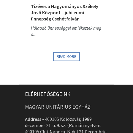
Tízéves a Hagyományos Székely
Jövő Központ – jubileumi
ünnepség Csehétfalván
Hálaadó ünnepséggel emlékeztek meg
a...
READ MORE
ELÉRHETŐSÉGEINK
MAGYAR UNITÁRIUS EGYHÁZ
Address
-
400105 Kolozsvár, 1989.
december 21. u. 9. sz. (Román nyelven:
400105 Cluj-Napoca, B-dul 21 Decembrie