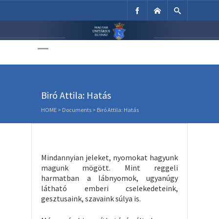
Unitárius Egyház
Weboldala
Biró Attila: Hatás
HOME
>
Documents
>
Biró Attila: Hatás
Mindannyian jeleket, nyomokat hagyunk
magunk mögött. Mint reggeli
harmatban a lábnyomok, ugyanúgy
látható emberi cselekedeteink,
gesztusaink, szavaink súlya is.