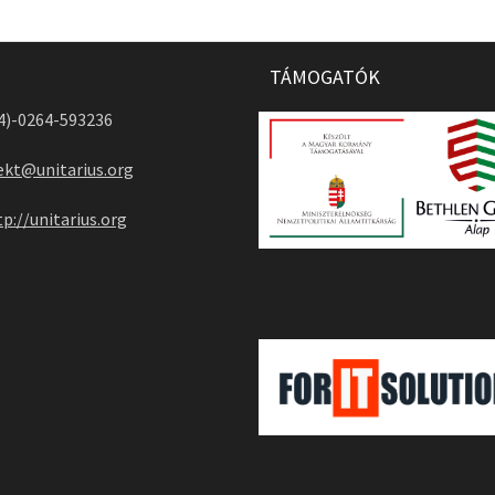
TÁMOGATÓK
04)-0264-593236
ekt@unitarius.org
tp://unitarius.org