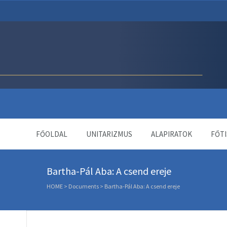
Unitárius Egyház Webol
FŐOLDAL
UNITARIZMUS
ALAPIRATOK
FŐTI
Bartha-Pál Aba: A csend ereje
HOME
>
Documents
>
Bartha-Pál Aba: A csend ereje