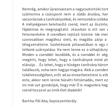
Nemrég, amikor újraolvastam a nagycsütörtöki történ
számomra a csúcspont nem a Júdás árulása, han
vacsoráznak a tanítványokkal, és nemsokára csókkal 
A mélységesen belehasító csend, mert az őszinte,
fájdalmas és megnyugtató. Jézusban is ott van a
felismerésére. A csendben rejtőző Istenre. Ide m
szorosabban magához öleli, és magába zárja a 
lélegzetvételre. Születésünk pillanatában is egy
lelkünk szárnyalása. Ha nem lenne ez a sóhajtásny
Minden a csenddel kezdődik, és a csenddel ér vége
megérti, hogy lehet, hogy a tanítványok mind als
elárulja… És lehet, hogy a hűséges tanítvány háro
találkozik, soha nem hagyja magára. Akik a csenden 
tökéletességében, erőt ad az elviselhetetlent is elb
este, akkor nem lenne húsvéti feltámadás, mert e
mi már azt gondoljuk, hogy már Ő is magunkra hagyot
csend hozza el az örök élet diadalát!
Bartha-Pál Aba, Sepsiszentkirály