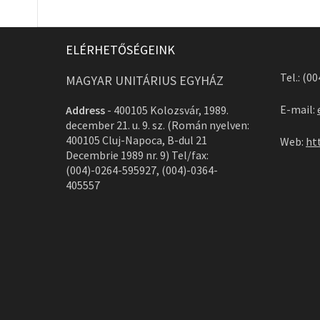
ELÉRHETŐSÉGEINK
Tel.: (0
MAGYAR UNITÁRIUS EGYHÁZ
E-mail:
Address
-
400105 Kolozsvár, 1989.
december 21. u. 9. sz. (Román nyelven:
400105 Cluj-Napoca, B-dul 21
Web:
ht
Decembrie 1989 nr. 9) Tel/fax:
(004)-0264-595927, (004)-0364-
405557