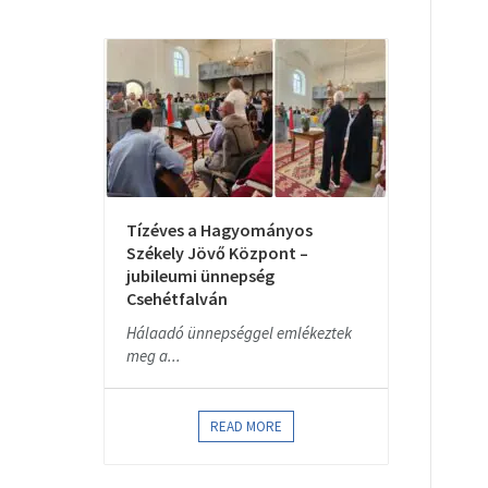
Tízéves a Hagyományos
Székely Jövő Központ –
jubileumi ünnepség
Csehétfalván
Hálaadó ünnepséggel emlékeztek
meg a...
READ MORE