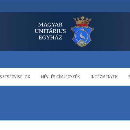
dala
SZTSÉGVISELŐK
NÉV- ÉS CÍMJEGYZÉK
INTÉZMÉNYEK