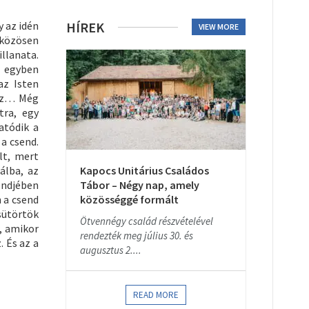
y az idén
HÍREK
VIEW MORE
 közösen
illanata.
z egyben
az Isten
esz… Még
tra, egy
atódik a
a csend.
lt, mert
álba, az
Kapocs Unitárius Családos
endjében
Tábor – Négy nap, amely
n a csend
közösséggé formált
csütörtök
Ötvennégy család részvételével
, amikor
rendezték meg július 30. és
. És az a
augusztus 2....
READ MORE