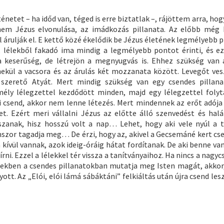
etet – ha időd van, téged is erre biztatlak –, rájöttem arra, hog
em Jézus elvonulása, az imádkozás pillanata. Az előbb még
árulják el. E kettő közé ékelődik be Jézus életének legmélyebb p
 lélekből fakadó ima mindig a legmélyebb pontot érinti, és e
 keserűség, de létrejön a megnyugvás is. Ehhez szükség van 
enekül a vacsora és az árulás két mozzanata között. Levegőt v
szerető Atyát. Mert mindig szükség van egy csendes pillana
 mély lélegzettel kezdődött minden, majd egy lélegzettel folyt
i csend, akkor nem lenne létezés. Mert mindennek az erőt adója 
t. Ezért meri vállalni Jézus az előtte álló szenvedést és halá
zanak, hisz hosszú volt a nap… Lehet, hogy aki vele nyúl a t
mszor tagadja meg… De érzi, hogy az, akivel a Gecsemáné kert cs
kívül vannak, azok ideig-óráig hátat fordítanak. De aki benne va
írni. Ezzel a lélekkel tér vissza a tanítványaihoz. Ha nincs a nagy
zekben a csendes pillanatokban mutatja meg Isten magát, akkor
t. Az „Elói, elói lámá sábáktáni” felkiáltás után újra csend lesz