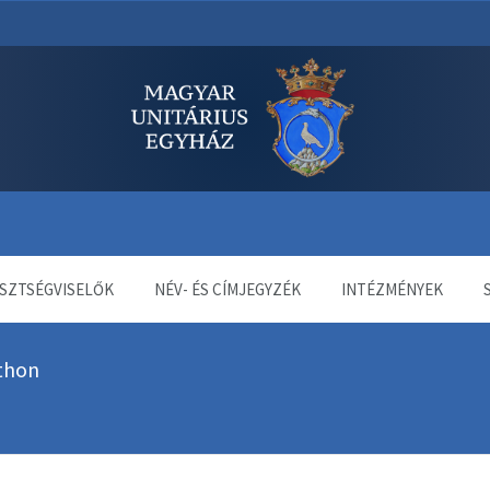
dala
SZTSÉGVISELŐK
NÉV- ÉS CÍMJEGYZÉK
INTÉZMÉNYEK
thon