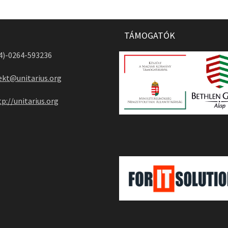
TÁMOGATÓK
04)-0264-593236
ekt@unitarius.org
tp://unitarius.org