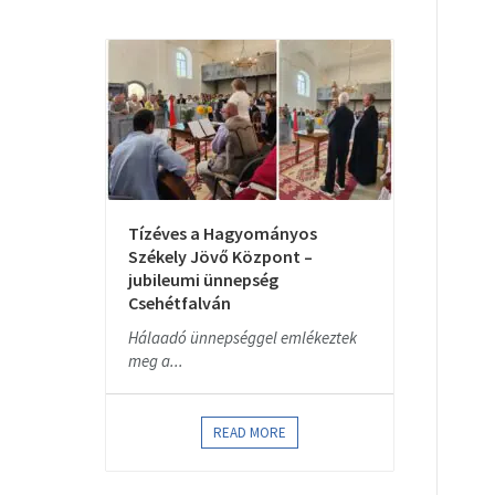
Tízéves a Hagyományos
Székely Jövő Központ –
jubileumi ünnepség
Csehétfalván
Hálaadó ünnepséggel emlékeztek
meg a...
READ MORE