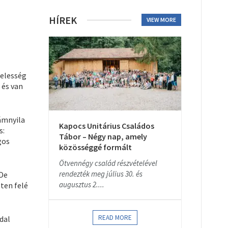
HÍREK
VIEW MORE
telesség
 és van
yámnyila
Kapocs Unitárius Családos
s:
Tábor – Négy nap, amely
gos
közösséggé formált
Ötvennégy család részvételével
rendezték meg július 30. és
 De
augusztus 2....
sten felé
READ MORE
dal