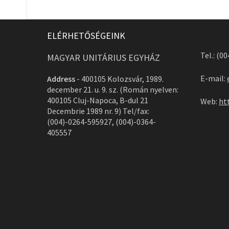
ELÉRHETŐSÉGEINK
Tel.: (0
MAGYAR UNITÁRIUS EGYHÁZ
E-mail:
Address
-
400105 Kolozsvár, 1989.
december 21. u. 9. sz. (Román nyelven:
400105 Cluj-Napoca, B-dul 21
Web:
ht
Decembrie 1989 nr. 9) Tel/fax:
(004)-0264-595927, (004)-0364-
405557