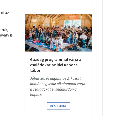
ni az
orúk,
avaly is
Gazdag programmal várja a
családokat az idei Kapocs
tábor
Július 30. és augusztus 2. között
immár negyedik alkalommal várja
a családokat Tusnádfürdőn a
Kapocs...
READ MORE