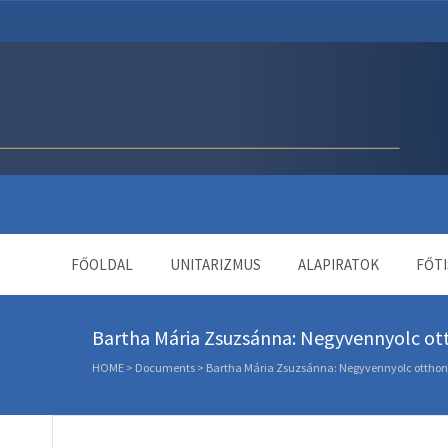
Unitárius Egyház Webol
FŐOLDAL
UNITARIZMUS
ALAPIRATOK
FŐTI
Bartha Mária Zsuzsánna: Negyvennyolc ot
HOME
>
Documents
>
Bartha Mária Zsuzsánna: Negyvennyolc otthon