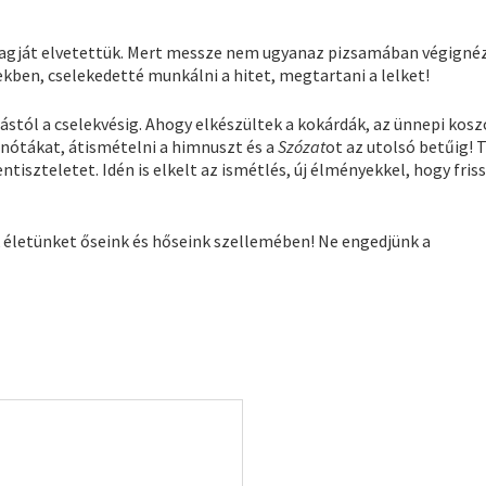
agját elvetettük. Mert messze nem ugyanaz pizsamában végignéz
ekben, cselekedetté munkálni a hitet, megtartani a lelket!
dástól a cselekvésig. Ahogy elkészültek a kokárdák, az ünnepi kosz
 nótákat, átismételni a himnuszt és a
Szózat
ot az utolsó betűig! T
tiszteletet. Idén is elkelt az ismétlés, új élményekkel, hogy friss
 életünket őseink és hőseink szellemében! Ne engedjünk a