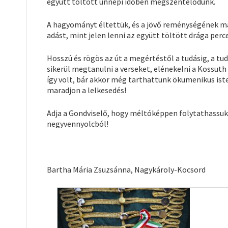
együtt töltött ünnepi időben megszentelődünk.
A hagyományt éltettük, és a jövő reménységének m
adást, mint jelen lenni az együtt töltött drága perc
Hosszú és rögös az út a megértéstől a tudásig, a tu
sikerül megtanulni a verseket, elénekelni a Kossuth
így volt, bár akkor még tarthattunk ökumenikus isten
maradjon a lelkesedés!
Adja a Gondviselő, hogy méltóképpen folytathassuk
negyvennyolcból!
Bartha Mária Zsuzsánna, Nagykároly-Kocsord