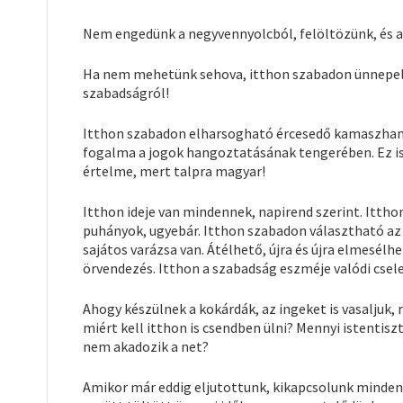
Nem engedünk a negyvennyolcból, felöltözünk, és a 
Ha nem mehetünk sehova, itthon szabadon ünnepelh
szabadságról!
Itthon szabadon elharsogható ércesedő kamaszha
fogalma a jogok hangoztatásának tengerében. Ez is
értelme, mert talpra magyar!
Itthon ideje van mindennek, napirend szerint. Ittho
puhányok, ugyebár. Itthon szabadon választható az 
sajátos varázsa van. Átélhető, újra és újra elmesél
örvendezés. Itthon a szabadság eszméje valódi csel
Ahogy készülnek a kokárdák, az ingeket is vasaljuk, 
miért kell itthon is csendben ülni? Mennyi istentisz
nem akadozik a net?
Amikor már eddig eljutottunk, kikapcsolunk minden 