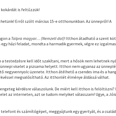
kokárdát is feltűzzük!
etünk! Erről szólt március 15-e otthonunkban. Az ünnepről! A
ngon a
Talpra magyar… (Nemzeti dal)
! Itthon átadható a szent kö
 egy házi feladat, mondta a harmadik gyermek, végre ez izgalmas
n a testedzésre kell időt szakítani, mert a hősök nem lehetnek n
ünnepi viselet a pizsama helyett. Itthon nem ugyanaz az ünneplé
hető negyvennyolc üzenete. Itthon átélhető a csendes ima és a han
ekvéssel megvalósítható. Az itthonlét élménye áldássá válhat.
rengeteg kérdésre válaszolunk. De miért kell itthon is felöltözni?
telet az interneten, azt se tudom melyiket válasszam! Ugye, a Jói
telefont és számítógépet, meggyújtunk egy gyertyát, és a család