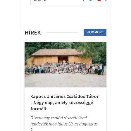
HÍREK
VIEW MORE
Kapocs Unitárius Családos Tábor
– Négy nap, amely közösséggé
formált
Ötvennégy család részvételével
rendezték meg július 30. és augusztus
2....