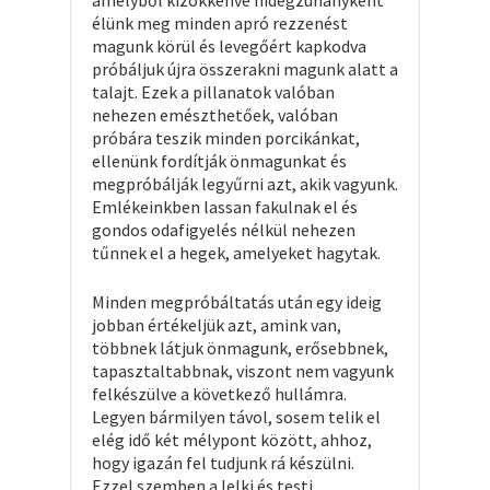
amelyből kizökkenve hidegzuhanyként
élünk meg minden apró rezzenést
magunk körül és levegőért kapkodva
próbáljuk újra összerakni magunk alatt a
talajt. Ezek a pillanatok valóban
nehezen emészthetőek, valóban
próbára teszik minden porcikánkat,
ellenünk fordítják önmagunkat és
megpróbálják legyűrni azt, akik vagyunk.
Emlékeinkben lassan fakulnak el és
gondos odafigyelés nélkül nehezen
tűnnek el a hegek, amelyeket hagytak.
Minden megpróbáltatás után egy ideig
jobban értékeljük azt, amink van,
többnek látjuk önmagunk, erősebbnek,
tapasztaltabbnak, viszont nem vagyunk
felkészülve a következő hullámra.
Legyen bármilyen távol, sosem telik el
elég idő két mélypont között, ahhoz,
hogy igazán fel tudjunk rá készülni.
Ezzel szemben a lelki és testi