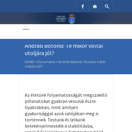
Unitárius Egyház
Weboldala
Andrási Botond: Te mikor voltál
utoljára jól?
HOME
>
Documents
>
Andrási Botond: Te mikor voltál
utoljára jól?
Az életünk folyamatosságát megszakító
pillanatokat gyakran vesszük észre.
Gyakrabban, mint amilyen
gyakorisággal azok valójában meg is
történnek. Testünk és lelkünk
belekényelmesedik a stabilitásba,