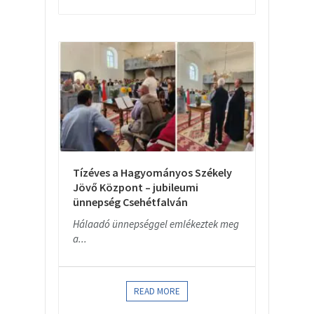
Tízéves a Hagyományos Székely
Jövő Központ – jubileumi
ünnepség Csehétfalván
Hálaadó ünnepséggel emlékeztek meg
a...
READ MORE