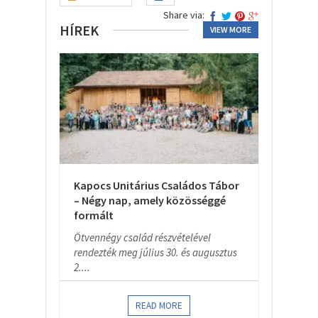
Share via:
HÍREK
VIEW MORE
Kapocs Unitárius Családos Tábor
– Négy nap, amely közösséggé
formált
Ötvennégy család részvételével
rendezték meg július 30. és augusztus
2....
READ MORE