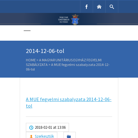
Unitárius Egyház
Weboldala
A MUE fegyelmi szabalyzata
2014-12-06-tol
HOME
>
A MAGYAR UNITÁRIUS EGYHÁZ FEGYELMI
SZABÁLYZATA
>
A MUE fegyelmi szabalyzata 2014-12-
06-tol
A MUE fegyelmi szabalyzata 2014-12-06-
tol
2018-02-01 at 13:06
Szerkesztők