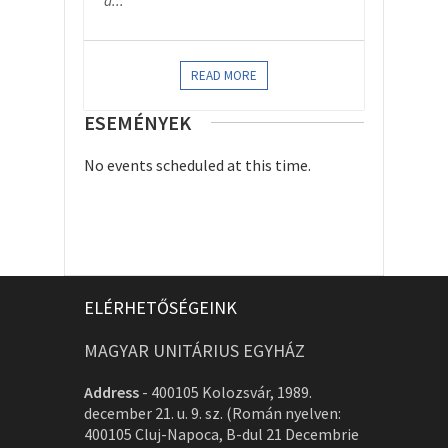
a...
READ MORE
ESEMÉNYEK
No events scheduled at this time.
ELÉRHETŐSÉGEINK
MAGYAR UNITÁRIUS EGYHÁZ
Address
-
400105 Kolozsvár, 1989.
december 21. u. 9. sz. (Román nyelven:
400105 Cluj-Napoca, B-dul 21 Decembrie