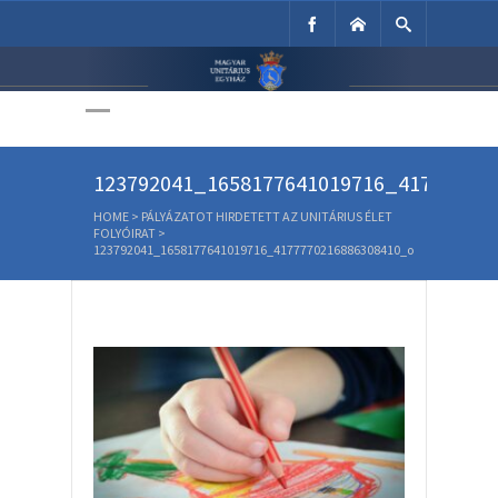
Unitárius Egyház
Weboldala
123792041_1658177641019716_41777702
HOME
>
PÁLYÁZATOT HIRDETETT AZ UNITÁRIUS ÉLET
FOLYÓIRAT
>
123792041_1658177641019716_4177770216886308410_o