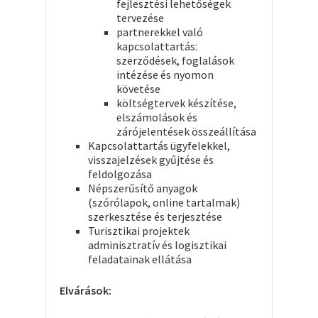
fejlesztési lehetőségek
tervezése
partnerekkel való
kapcsolattartás:
szerződések, foglalások
intézése és nyomon
követése
költségtervek készítése,
elszámolások és
zárójelentések összeállítása
Kapcsolattartás ügyfelekkel,
visszajelzések gyűjtése és
feldolgozása
Népszerűsítő anyagok
(szórólapok, online tartalmak)
szerkesztése és terjesztése
Turisztikai projektek
adminisztratív és logisztikai
feladatainak ellátása
Elvárások: