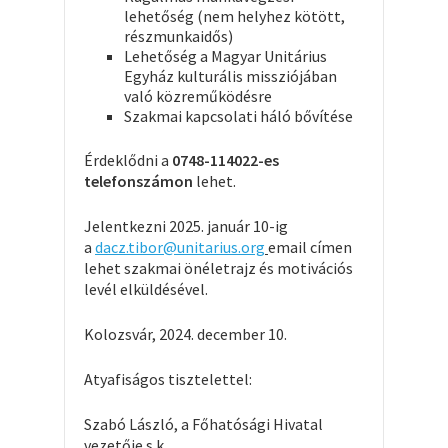
lehetőség (nem helyhez kötött,
részmunkaidős)
Lehetőség a Magyar Unitárius
Egyház kulturális missziójában
való közreműködésre
Szakmai kapcsolati háló bővítése
Érdeklődni a
0748-114022-es
telefonszámon
lehet.
Jelentkezni 2025. január 10-ig
a
dacz.tibor@unitarius.org
email címen
lehet szakmai önéletrajz és motivációs
levél elküldésével.
Kolozsvár, 2024. december 10.
Atyafiságos tisztelettel:
Szabó László, a Főhatósági Hivatal
vezetője s.k.