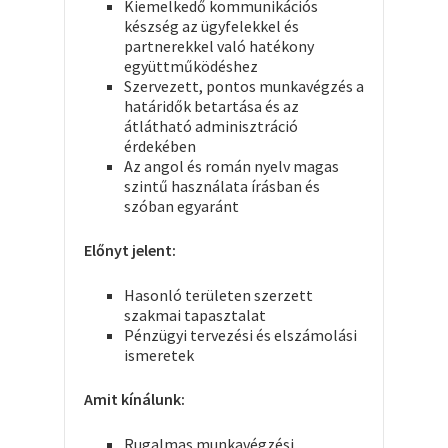
Kiemelkedő kommunikációs
készség az ügyfelekkel és
partnerekkel való hatékony
együttműködéshez
Szervezett, pontos munkavégzés a
határidők betartása és az
átlátható adminisztráció
érdekében
Az angol és román nyelv magas
szintű használata írásban és
szóban egyaránt
Előnyt jelent:
Hasonló területen szerzett
szakmai tapasztalat
Pénzügyi tervezési és elszámolási
ismeretek
Amit kínálunk:
Rugalmas munkavégzési