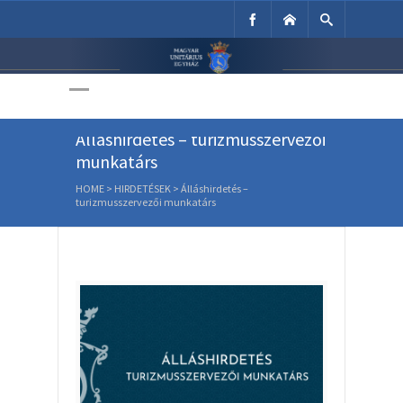
Unitárius Egyház
Weboldala
Álláshirdetés – turizmusszervezői
munkatárs
HOME
>
HIRDETÉSEK
>
Álláshirdetés –
turizmusszervezői munkatárs