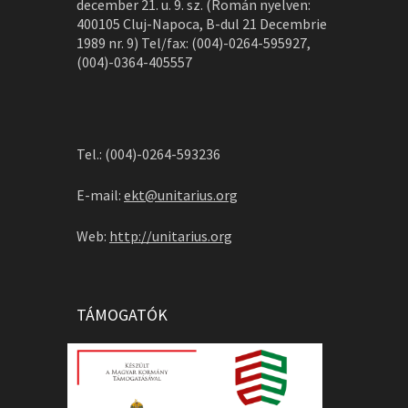
december 21. u. 9. sz. (Román nyelven:
400105 Cluj-Napoca, B-dul 21 Decembrie
1989 nr. 9) Tel/fax: (004)-0264-595927,
(004)-0364-405557
Tel.: (004)-0264-593236
E-mail:
ekt@unitarius.org
Web:
http://unitarius.org
TÁMOGATÓK