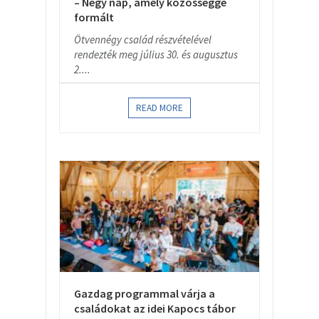
– Négy nap, amely közösséggé
formált
Ötvennégy család részvételével
rendezték meg július 30. és augusztus
2....
READ MORE
Gazdag programmal várja a
családokat az idei Kapocs tábor