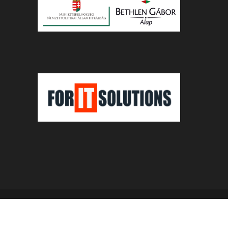
© Unitarius.org Web Design and Development
Diversity Advertising
&
Affarit Studio