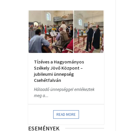
Tízéves a Hagyományos
Székely Jövő Központ –
jubileumi ünnepség
Csehétfalván
Hálaadó ünnepséggel emlékeztek
meg a...
READ MORE
ESEMÉNYEK