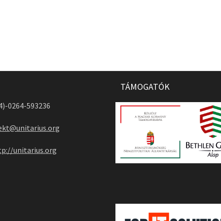
TÁMOGATÓK
04)-0264-593236
ekt@unitarius.org
tp://unitarius.org