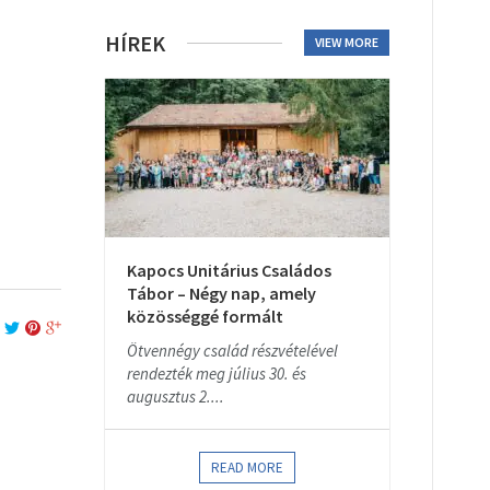
HÍREK
VIEW MORE
Kapocs Unitárius Családos
Tábor – Négy nap, amely
közösséggé formált
Ötvennégy család részvételével
rendezték meg július 30. és
augusztus 2....
READ MORE