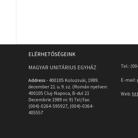
ELÉRHETŐSÉGEINK
Tel.: (0
MAGYAR UNITÁRIUS EGYHÁZ
E-mail:
Address
-
400105 Kolozsvár, 1989.
december 21. u. 9. sz. (Román nyelven:
400105 Cluj-Napoca, B-dul 21
Web:
ht
Decembrie 1989 nr. 9) Tel/fax:
(004)-0264-595927, (004)-0364-
405557