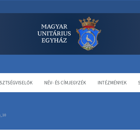
dala
SZTSÉGVISELŐK
NÉV- ÉS CÍMJEGYZÉK
INTÉZMÉNYEK
b_10