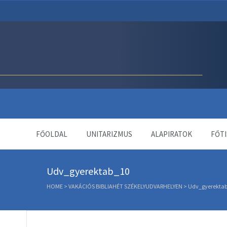
Unitárius Egyház Webol
FŐOLDAL
UNITARIZMUS
ALAPIRATOK
FŐTI
Udv_gyerektab_10
HOME
>
VAKÁCIÓS BIBLIAHÉT SZÉKELYUDVARHELYEN
>
Udv_gyerekta