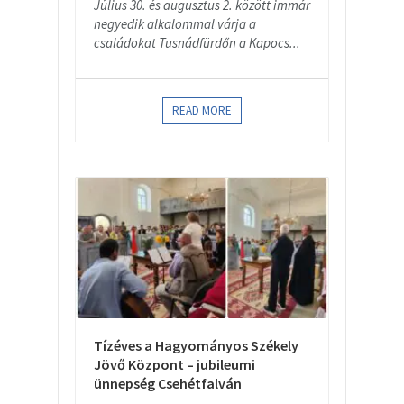
Július 30. és augusztus 2. között immár
negyedik alkalommal várja a
családokat Tusnádfürdőn a Kapocs...
READ MORE
Tízéves a Hagyományos Székely
Jövő Központ – jubileumi
ünnepség Csehétfalván