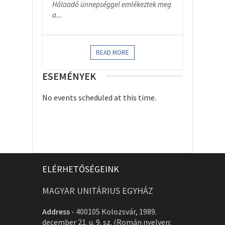
Hálaadó ünnepséggel emlékeztek meg
a...
READ MORE
ESEMÉNYEK
No events scheduled at this time.
ELÉRHETŐSÉGEINK
MAGYAR UNITÁRIUS EGYHÁZ
Address
-
400105 Kolozsvár, 1989.
december 21. u. 9. sz. (Román nyelven: