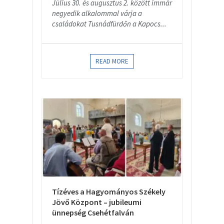
Július 30. és augusztus 2. között immár
negyedik alkalommal várja a
családokat Tusnádfürdőn a Kapocs...
READ MORE
Tízéves a Hagyományos Székely
Jövő Központ – jubileumi
ünnepség Csehétfalván