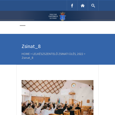
Unitárius Egyház
Weboldala
Zsinat_8
HOME
>
LELKÉSZSZENTELŐ ZSINATI ÜLÉS, 2022
>
Zsinat_8