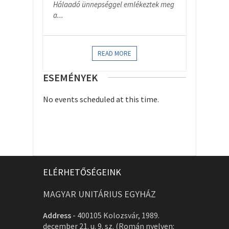
Hálaadó ünnepséggel emlékeztek meg
a...
READ MORE
ESEMÉNYEK
No events scheduled at this time.
ELÉRHETŐSÉGEINK
MAGYAR UNITÁRIUS EGYHÁZ
Address
-
400105 Kolozsvár, 1989.
december 21. u. 9. sz. (Román nyelven: