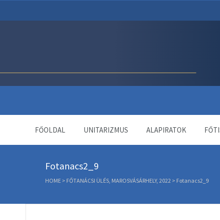
Unitárius Egyház Webol
FŐOLDAL
UNITARIZMUS
ALAPIRATOK
FŐTI
Fotanacs2_9
HOME
>
FŐTANÁCSI ÜLÉS, MAROSVÁSÁRHELY, 2022
>
Fotanacs2_9