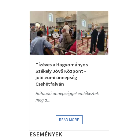
Tízéves a Hagyományos
Székely Jövő Központ –
jubileumi ünnepség
Csehétfalván
Hálaadó ünnepséggel emlékeztek
meg a...
READ MORE
ESEMÉNYEK