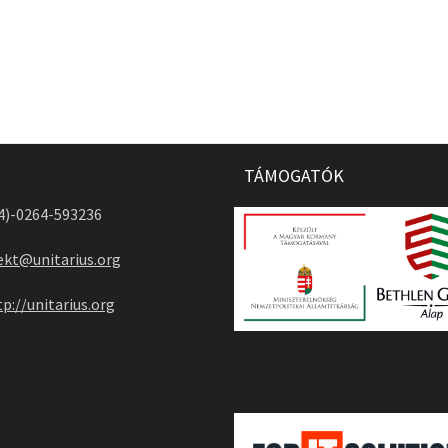
TÁMOGATÓK
04)-0264-593236
ekt@unitarius.org
tp://unitarius.org