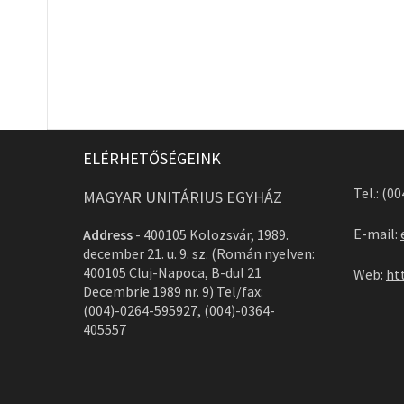
ELÉRHETŐSÉGEINK
Tel.: (0
MAGYAR UNITÁRIUS EGYHÁZ
E-mail:
Address
-
400105 Kolozsvár, 1989.
december 21. u. 9. sz. (Román nyelven:
400105 Cluj-Napoca, B-dul 21
Web:
ht
Decembrie 1989 nr. 9) Tel/fax:
(004)-0264-595927, (004)-0364-
405557