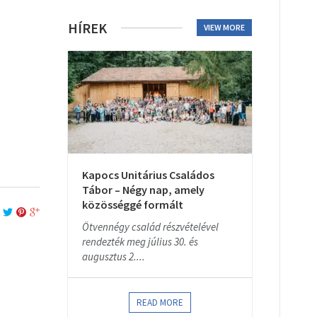
HÍREK
VIEW MORE
Kapocs Unitárius Családos
Tábor – Négy nap, amely
közösséggé formált
Ötvennégy család részvételével
rendezték meg július 30. és
augusztus 2....
READ MORE