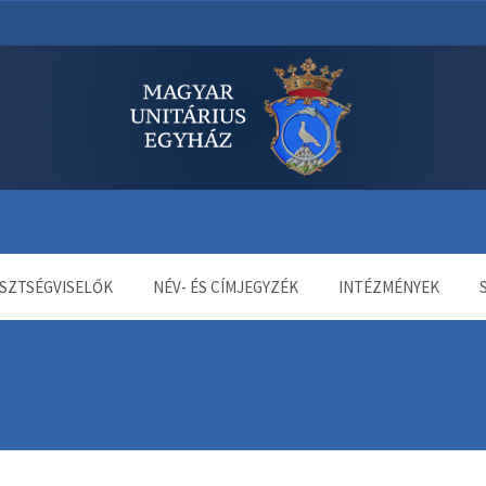
dala
SZTSÉGVISELŐK
NÉV- ÉS CÍMJEGYZÉK
INTÉZMÉNYEK