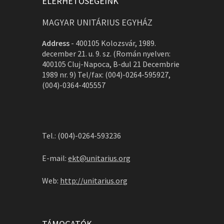
ELÉRHETŐSÉGEINK
MAGYAR UNITÁRIUS EGYHÁZ
Address
-
400105 Kolozsvár, 1989.
december 21. u. 9. sz. (Román nyelven:
400105 Cluj-Napoca, B-dul 21 Decembrie
1989 nr. 9) Tel/fax: (004)-0264-595927,
(004)-0364-405557
Tel.: (004)-0264-593236
E-mail:
ekt@unitarius.org
Web:
http://unitarius.org
TÁMOGATÓK