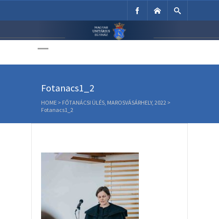
Unitárius Egyház
Weboldala
Fotanacs1_2
HOME
>
FŐTANÁCSI ÜLÉS, MAROSVÁSÁRHELY, 2022
>
Fotanacs1_2