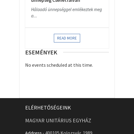
ünnepség Csehétfalván
Hálaadó ünnepséggel emlékeztek meg
a...
READ MORE
ESEMÉNYEK
No events scheduled at this time.
ELÉRHETŐSÉGEINK
MAGYAR UNITÁRIUS EGYHÁZ
Address
-
400105 Kolozsvár, 1989.