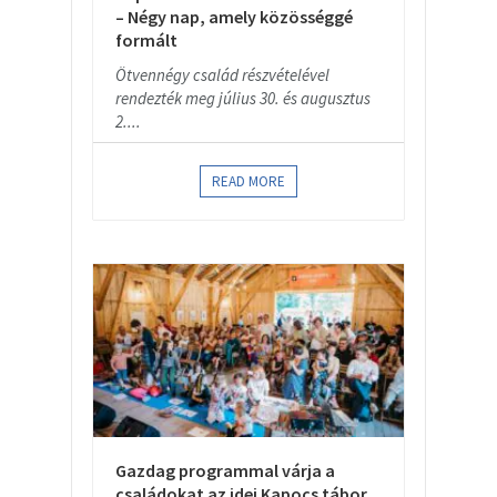
– Négy nap, amely közösséggé
formált
Ötvennégy család részvételével
rendezték meg július 30. és augusztus
2....
READ MORE
Gazdag programmal várja a
családokat az idei Kapocs tábor