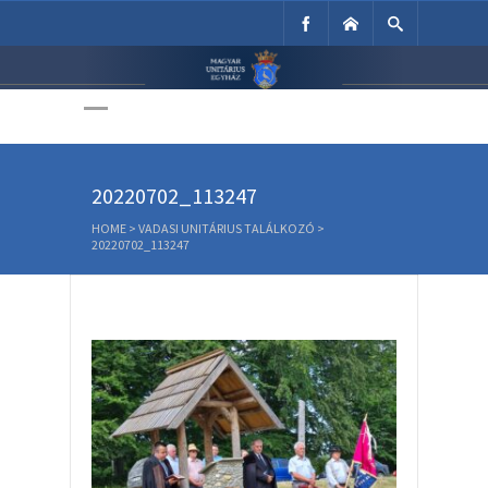
Unitárius Egyház
Weboldala
20220702_113247
HOME
>
VADASI UNITÁRIUS TALÁLKOZÓ
>
20220702_113247