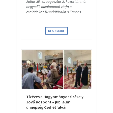
Július 30. és augusztus 2. között immár
negyedik alkalommal várja a
családokat Tusnádfürdőn a Kapocs...
READ MORE
Tízéves a Hagyományos Székely
Jövő Központ – jubileumi
ünnepség Csehétfalván