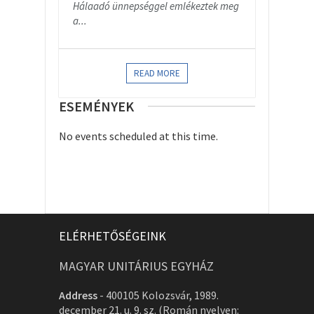
Hálaadó ünnepséggel emlékeztek meg
a...
READ MORE
ESEMÉNYEK
No events scheduled at this time.
ELÉRHETŐSÉGEINK
MAGYAR UNITÁRIUS EGYHÁZ
Address
-
400105 Kolozsvár, 1989.
december 21. u. 9. sz. (Román nyelven: