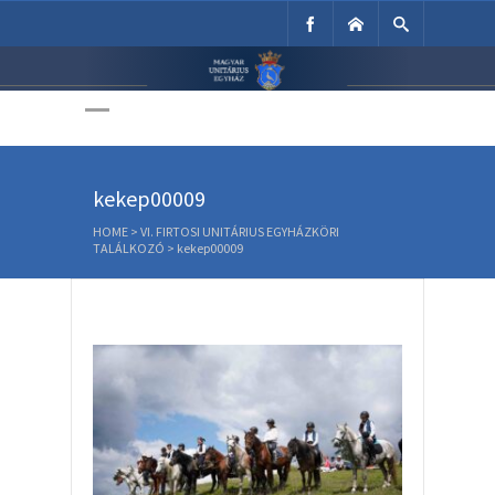
Unitárius Egyház
Weboldala
kekep00009
HOME
>
VI. FIRTOSI UNITÁRIUS EGYHÁZKÖRI
TALÁLKOZÓ
>
kekep00009