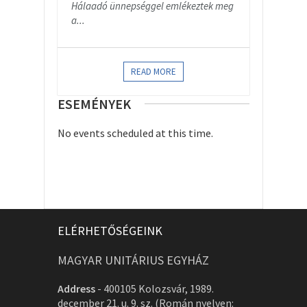
Hálaadó ünnepséggel emlékeztek meg
a...
READ MORE
ESEMÉNYEK
No events scheduled at this time.
ELÉRHETŐSÉGEINK
MAGYAR UNITÁRIUS EGYHÁZ
Address
-
400105 Kolozsvár, 1989.
december 21. u. 9. sz. (Román nyelven: