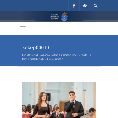
Unitárius Egyház
Weboldala
kekep00010
HOME
>
BALLAGÁS A JÁNOS ZSIGMOND UNITÁRIUS
KOLLÉGIUMBAN
>
kekep00010