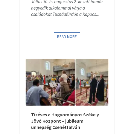
Július 30. és augusztus 2. között immár
negyedik alkalommal várja a
családokat Tusnádfürdőn a Kapocs...
READ MORE
Tízéves a Hagyományos Székely
Jövő Központ – jubileumi
ünnepség Csehétfalván