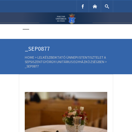
Unitárius Egyház
Weboldala
_SEP0877
HOME
>
LELKÉSZBEIKTATÓ ÜNNEPI ISTENTISZTELET A
SEPSISZENTGYÖRGYI UNITÁRIUS EGYHÁZKÖZSÉGBEN
>
_SEP0877