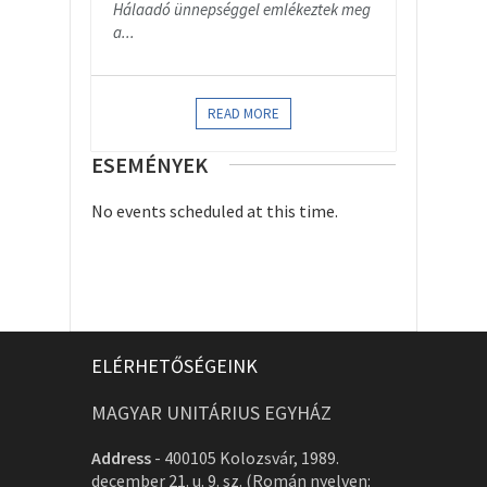
Hálaadó ünnepséggel emlékeztek meg
a...
READ MORE
ESEMÉNYEK
No events scheduled at this time.
ELÉRHETŐSÉGEINK
MAGYAR UNITÁRIUS EGYHÁZ
Address
-
400105 Kolozsvár, 1989.
december 21. u. 9. sz. (Román nyelven: