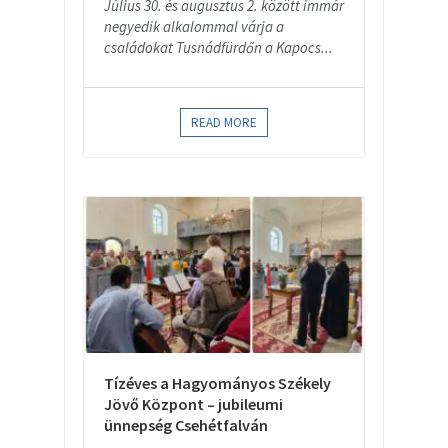
Július 30. és augusztus 2. között immár
negyedik alkalommal várja a
családokat Tusnádfürdőn a Kapocs...
READ MORE
Tízéves a Hagyományos Székely
Jövő Központ – jubileumi
ünnepség Csehétfalván