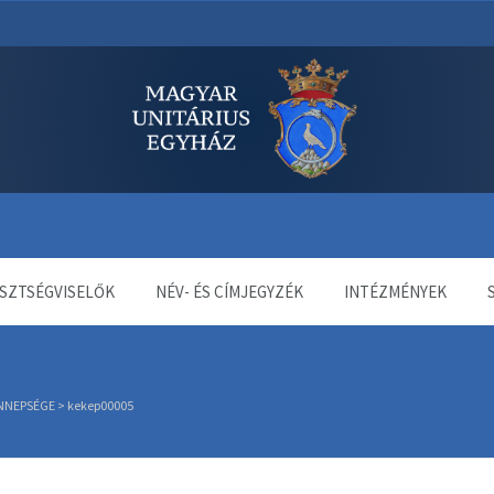
dala
SZTSÉGVISELŐK
NÉV- ÉS CÍMJEGYZÉK
INTÉZMÉNYEK
NNEPSÉGE
>
kekep00005