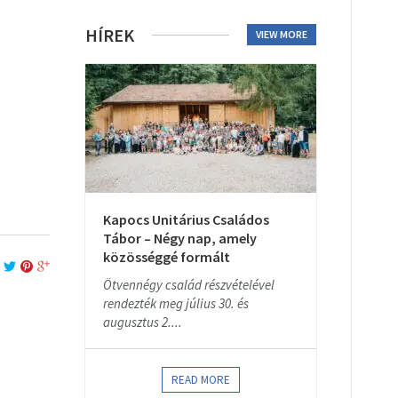
HÍREK
VIEW MORE
Kapocs Unitárius Családos
Tábor – Négy nap, amely
közösséggé formált
Ötvennégy család részvételével
rendezték meg július 30. és
augusztus 2....
READ MORE