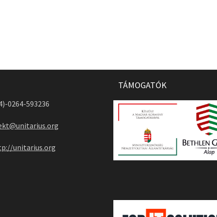
TÁMOGATÓK
04)-0264-593236
ekt@unitarius.org
tp://unitarius.org