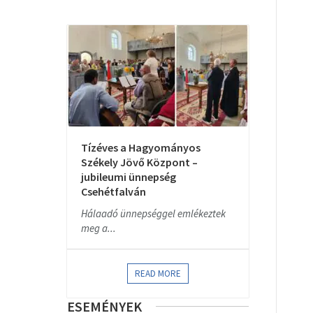
Tízéves a Hagyományos
Székely Jövő Központ –
jubileumi ünnepség
Csehétfalván
Hálaadó ünnepséggel emlékeztek
meg a...
READ MORE
ESEMÉNYEK