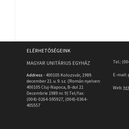
ELÉRHETŐSÉGEINK
Tel.: (0
MAGYAR UNITÁRIUS EGYHÁZ
E-mail:
Address
-
400105 Kolozsvár, 1989.
december 21. u. 9. sz. (Román nyelven:
400105 Cluj-Napoca, B-dul 21
Web:
ht
Decembrie 1989 nr. 9) Tel/fax:
(004)-0264-595927, (004)-0364-
405557