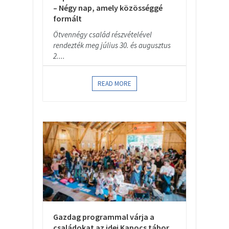
– Négy nap, amely közösséggé
formált
Ötvennégy család részvételével
rendezték meg július 30. és augusztus
2....
READ MORE
Gazdag programmal várja a
családokat az idei Kapocs tábor