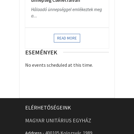
ünnepség Csehétfalván
Hálaadó ünnepséggel emlékeztek meg
a...
READ MORE
ESEMÉNYEK
No events scheduled at this time.
ELÉRHETŐSÉGEINK
MAGYAR UNITÁRIUS EGYHÁZ
Address
-
400105 Kolozsvár, 1989.