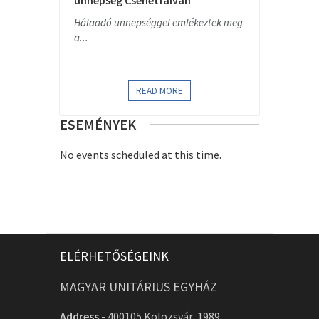
ünnepség Csehétfalván
Hálaadó ünnepséggel emlékeztek meg
a...
READ MORE
ESEMÉNYEK
No events scheduled at this time.
ELÉRHETŐSÉGEINK
MAGYAR UNITÁRIUS EGYHÁZ
Address
-
400105 Kolozsvár, 1989.