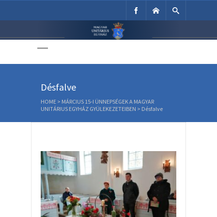
Unitárius Egyház
Weboldala
Désfalve
HOME
>
MÁRCIUS 15-I ÜNNEPSÉGEK A MAGYAR
UNITÁRIUS EGYHÁZ GYÜLEKEZETEIBEN
>
Désfalve