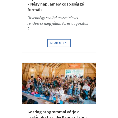
– Négy nap, amely közösséggé
formált
Ötvennégy család részvételével
rendezték meg július 30. és augusztus
2....
READ MORE
Gazdag programmal várja a
családokat az idei Kapocs tábor