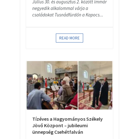
Július 30. és augusztus 2. között immár
negyedik alkalommal várja a
családokat Tusnádfürdőn a Kapocs...
READ MORE
Tízéves a Hagyományos Székely
Jövő Központ – jubileumi
ünnepség Csehétfalván