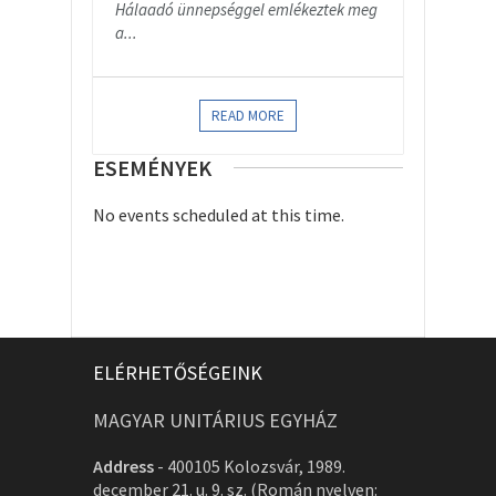
Hálaadó ünnepséggel emlékeztek meg
a...
READ MORE
ESEMÉNYEK
No events scheduled at this time.
ELÉRHETŐSÉGEINK
MAGYAR UNITÁRIUS EGYHÁZ
Address
-
400105 Kolozsvár, 1989.
december 21. u. 9. sz. (Román nyelven: