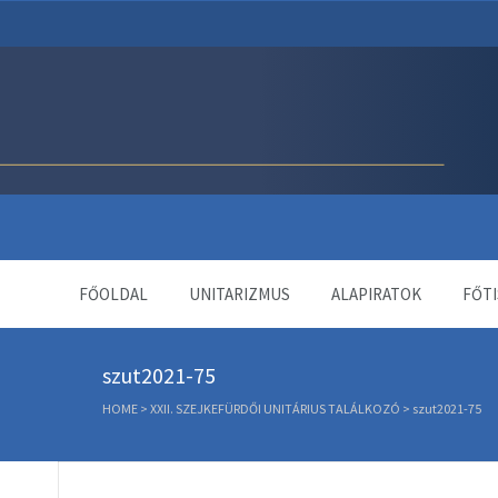
Unitárius Egyház Webol
FŐOLDAL
UNITARIZMUS
ALAPIRATOK
FŐTI
szut2021-75
HOME
>
XXII. SZEJKEFÜRDŐI UNITÁRIUS TALÁLKOZÓ
>
szut2021-75