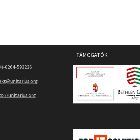
TÁMOGATÓK
04)-0264-593236
ekt@unitarius.org
tp://unitarius.org