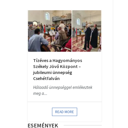
Tízéves a Hagyományos
Székely Jövő Központ –
jubileumi ünnepség
Csehétfalván
Hálaadó ünnepséggel emlékeztek
meg a...
READ MORE
ESEMÉNYEK