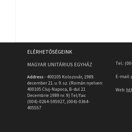
ELÉRHETŐSÉGEINK
Tel.: (0
MAGYAR UNITÁRIUS EGYHÁZ
E-mail:
Address
-
400105 Kolozsvár, 1989.
december 21. u. 9. sz. (Román nyelven:
400105 Cluj-Napoca, B-dul 21
Web:
ht
Decembrie 1989 nr. 9) Tel/fax:
(004)-0264-595927, (004)-0364-
405557