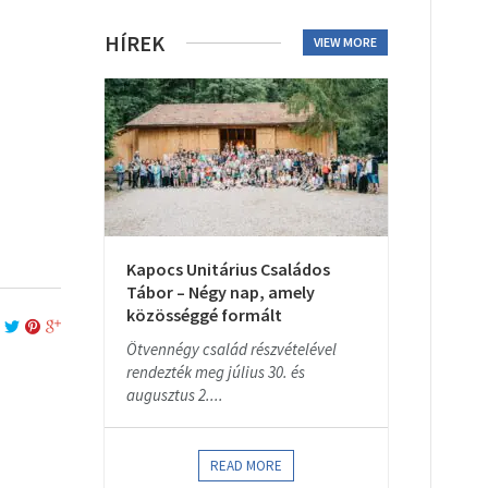
HÍREK
VIEW MORE
Kapocs Unitárius Családos
Tábor – Négy nap, amely
közösséggé formált
Ötvennégy család részvételével
rendezték meg július 30. és
augusztus 2....
READ MORE