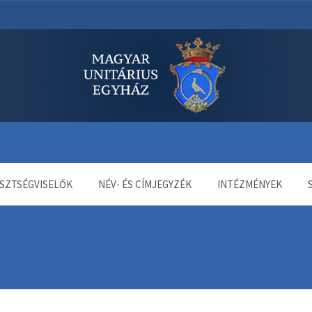
dala
SZTSÉGVISELŐK
NÉV- ÉS CÍMJEGYZÉK
INTÉZMÉNYEK