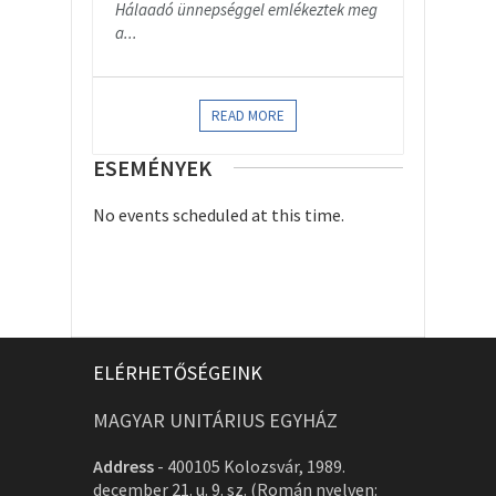
Hálaadó ünnepséggel emlékeztek meg
a...
READ MORE
ESEMÉNYEK
No events scheduled at this time.
ELÉRHETŐSÉGEINK
MAGYAR UNITÁRIUS EGYHÁZ
Address
-
400105 Kolozsvár, 1989.
december 21. u. 9. sz. (Román nyelven: