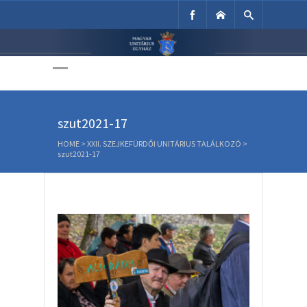
Unitárius Egyház
Weboldala
szut2021-17
HOME
>
XXII. SZEJKEFÜRDŐI UNITÁRIUS TALÁLKOZÓ
>
szut2021-17