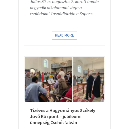
Július 30. és augusztus 2. között immár
negyedik alkalommal várja a
családokat Tusnádfürdőn a Kapocs...
READ MORE
Tízéves a Hagyományos Székely
Jövő Központ – jubileumi
ünnepség Csehétfalván