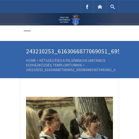
Unitárius Egyház
Weboldala
243210253_6163066877069051_69596084
HOME
>
KÉTSZÁZ ÉVES A FELSŐRÁKOSI UNITÁRIUS
EGYHÁZKÖZSÉG TEMPLOMTORNYA
>
243210253_6163066877069051_6959608435673491661_n