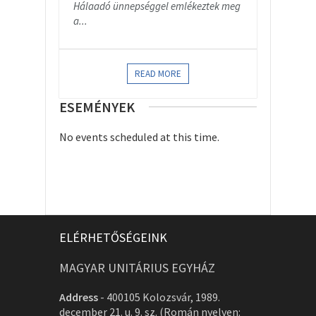
Hálaadó ünnepséggel emlékeztek meg
a...
READ MORE
ESEMÉNYEK
No events scheduled at this time.
ELÉRHETŐSÉGEINK
MAGYAR UNITÁRIUS EGYHÁZ
Address
-
400105 Kolozsvár, 1989.
december 21. u. 9. sz. (Román nyelven: