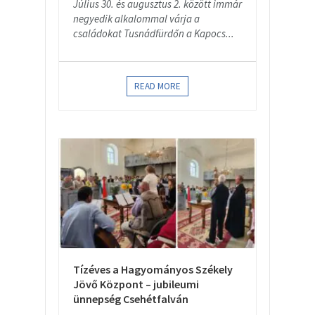
Július 30. és augusztus 2. között immár
negyedik alkalommal várja a
családokat Tusnádfürdőn a Kapocs...
READ MORE
Tízéves a Hagyományos Székely
Jövő Központ – jubileumi
ünnepség Csehétfalván