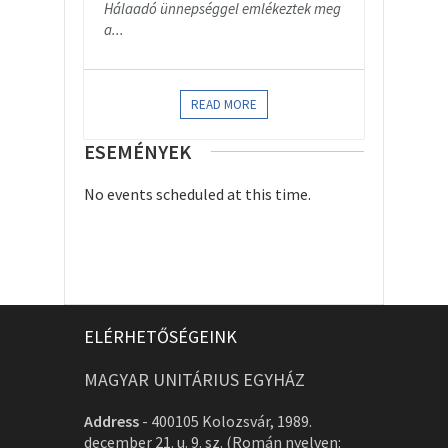
Hálaadó ünnepséggel emlékeztek meg
a...
READ MORE
ESEMÉNYEK
No events scheduled at this time.
ELÉRHETŐSÉGEINK
MAGYAR UNITÁRIUS EGYHÁZ
Address
-
400105 Kolozsvár, 1989.
december 21. u. 9. sz. (Román nyelven: