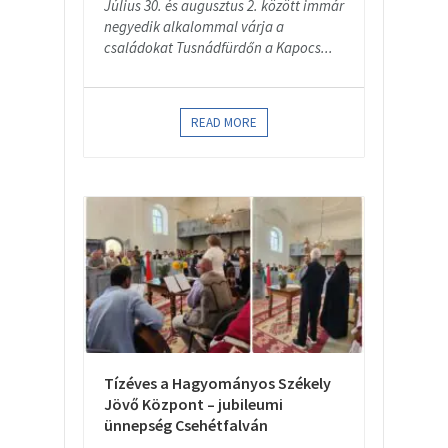
Július 30. és augusztus 2. között immár
negyedik alkalommal várja a
családokat Tusnádfürdőn a Kapocs...
READ MORE
Tízéves a Hagyományos Székely
Jövő Központ – jubileumi
ünnepség Csehétfalván