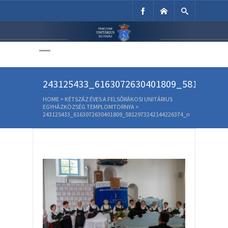
Unitárius Egyház
Weboldala
243125433_6163072630401809_58129732
HOME
>
KÉTSZÁZ ÉVES A FELSŐRÁKOSI UNITÁRIUS
EGYHÁZKÖZSÉG TEMPLOMTORNYA
>
243125433_6163072630401809_5812973242144226374_n