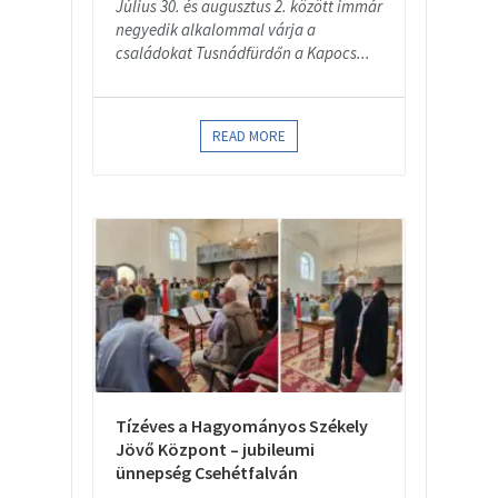
Július 30. és augusztus 2. között immár
negyedik alkalommal várja a
családokat Tusnádfürdőn a Kapocs...
READ MORE
Tízéves a Hagyományos Székely
Jövő Központ – jubileumi
ünnepség Csehétfalván