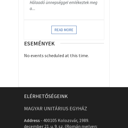
Hálaadó ünnepséggel emlékeztek meg
a...
READ MORE
ESEMÉNYEK
No events scheduled at this time.
ELÉRHETŐSÉGEINK
MAGYAR UNITÁRIUS EGYHÁZ
Address
-
400105 Kolozsvár, 1989.
december 21. u. 9. sz. (Román nyelven: