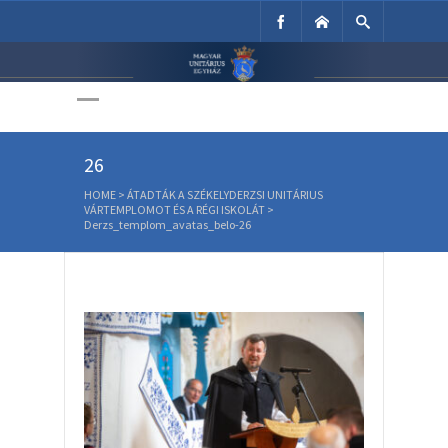
Unitárius Egyház
Weboldala
Derzs_templom_avatas_belo-
26
HOME
>
ÁTADTÁK A SZÉKELYDERZSI UNITÁRIUS
VÁRTEMPLOMOT ÉS A RÉGI ISKOLÁT
>
Derzs_templom_avatas_belo-26