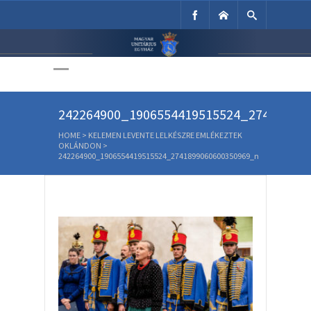
Unitárius Egyház
Weboldala
242264900_1906554419515524_27418990
HOME
>
KELEMEN LEVENTE LELKÉSZRE EMLÉKEZTEK
OKLÁNDON
>
242264900_1906554419515524_2741899060600350969_n