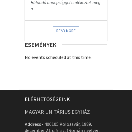
Hálaadó ünnepséggel emlékeztek meg
a...
READ MORE
ESEMÉNYEK
No events scheduled at this time.
ELÉRHETŐSÉGEINK
MAGYAR UNITÁRIUS EGYHÁZ
Address
-
400105 Kolozsvár, 1989.
december 21. u. 9. sz. (Román nyelven: