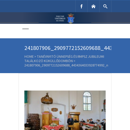
Unitárius Egyház
Weboldala
241807906_2909772152609688_44343640
HOME
>
TANÉVNYITÓ ÜNNEPSÉG ÉS RMPSZ JUBILEUMI
TALÁLKOZÓ KÜKÜLLŐDOMBÓN
>
241807906_2909772152609688_4434364033928774992_n