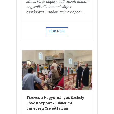
Július 30. és augusztus 2. között immár
negyedik alkalommal várja a
családokat Tusnádfürdőn a Kapocs...
READ MORE
Tízéves a Hagyományos Székely
Jövő Központ – jubileumi
ünnepség Csehétfalván