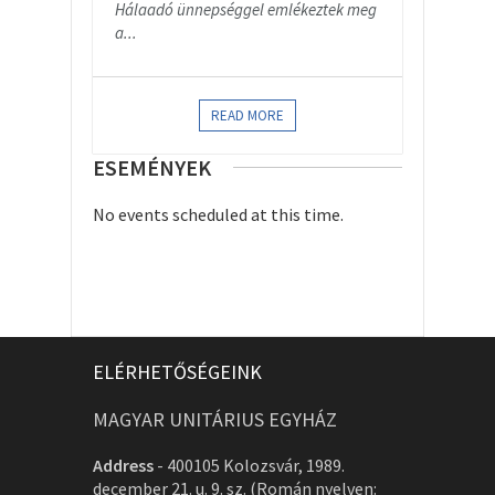
Hálaadó ünnepséggel emlékeztek meg
a...
READ MORE
ESEMÉNYEK
No events scheduled at this time.
ELÉRHETŐSÉGEINK
MAGYAR UNITÁRIUS EGYHÁZ
Address
-
400105 Kolozsvár, 1989.
december 21. u. 9. sz. (Román nyelven: