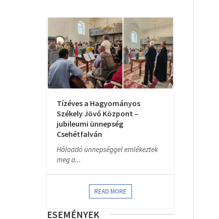
Tízéves a Hagyományos
Székely Jövő Központ –
jubileumi ünnepség
Csehétfalván
Hálaadó ünnepséggel emlékeztek
meg a...
READ MORE
ESEMÉNYEK