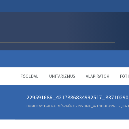
Unitárius Egyház Webol
FŐOLDAL
UNITARIZMUS
ALAPIRATOK
FŐTI
229591686_4217886834992517_83710290
HOME
>
NYITRAI-NAP MÉSZKŐN
>
229591686_4217886834992517_837