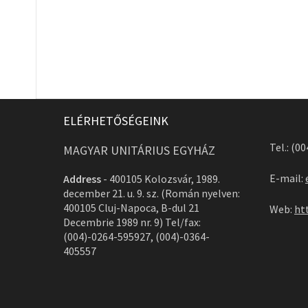
ELÉRHETŐSÉGEINK
Tel.: (0
MAGYAR UNITÁRIUS EGYHÁZ
E-mail:
Address
-
400105 Kolozsvár, 1989.
december 21. u. 9. sz. (Román nyelven:
400105 Cluj-Napoca, B-dul 21
Web:
ht
Decembrie 1989 nr. 9) Tel/fax:
(004)-0264-595927, (004)-0364-
405557