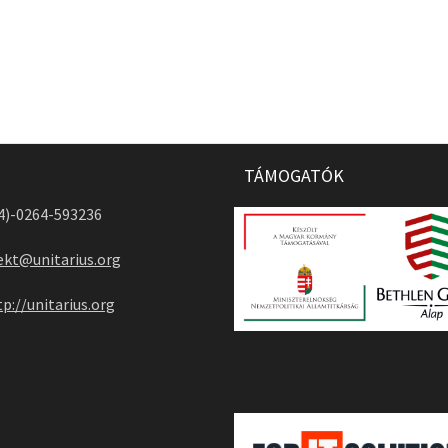
TÁMOGATÓK
04)-0264-593236
ekt@unitarius.org
tp://unitarius.org