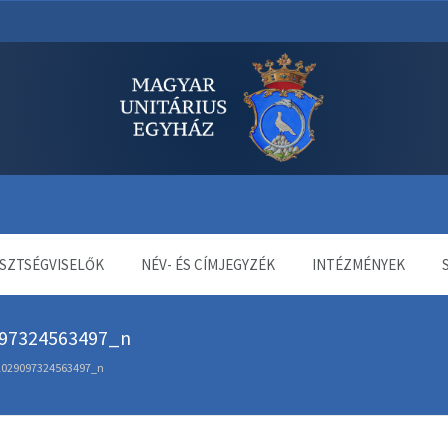
dala
SZTSÉGVISELŐK
NÉV- ÉS CÍMJEGYZÉK
INTÉZMÉNYEK
97324563497_n
1029097324563497_n