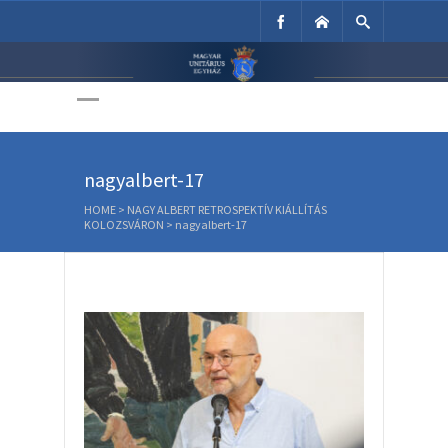
Unitárius Egyház
Weboldala
nagyalbert-17
HOME
>
NAGY ALBERT RETROSPEKTÍV KIÁLLÍTÁS
KOLOZSVÁRON
>
nagyalbert-17