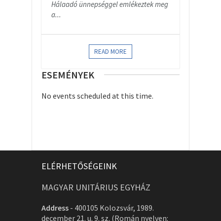
Hálaadó ünnepséggel emlékeztek meg
a...
READ MORE
ESEMÉNYEK
No events scheduled at this time.
ELÉRHETŐSÉGEINK
MAGYAR UNITÁRIUS EGYHÁZ
Address
-
400105 Kolozsvár, 1989.
december 21. u. 9. sz. (Román nyelven: