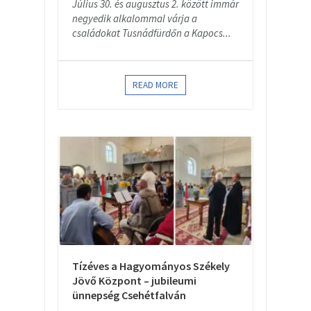
Július 30. és augusztus 2. között immár
negyedik alkalommal várja a
családokat Tusnádfürdőn a Kapocs...
READ MORE
Tízéves a Hagyományos Székely
Jövő Központ – jubileumi
ünnepség Csehétfalván