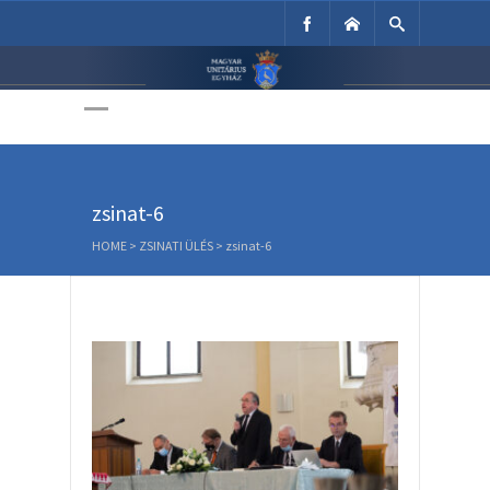
Unitárius Egyház
Weboldala
zsinat-6
HOME
>
ZSINATI ÜLÉS
>
zsinat-6