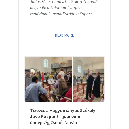
Július 30. és augusztus 2. között immár
negyedik alkalommal várja a
családokat Tusnádfürdőn a Kapocs...
READ MORE
Tízéves a Hagyományos Székely
Jövő Központ – jubileumi
ünnepség Csehétfalván