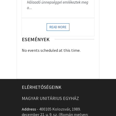
Hálaadó ünnepséggel emlékeztek meg
a...
READ MORE
ESEMÉNYEK
No events scheduled at this time.
ELÉRHETŐSÉGEINK
MAGYAR UNITÁRIUS EGYHÁZ
Address
-
400105 Kolozsvár, 1989.
december 21. u. 9. sz. (Román nyelven: