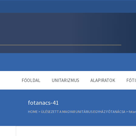
Unitárius Egyház Webol
FŐOLDAL
UNITARIZMUS
ALAPIRATOK
FŐTI
fotanacs-41
HOME
>
ÜLÉSEZETT A MAGYAR UNITÁRIUS EGYHÁZ FŐTANÁCSA
>
fota