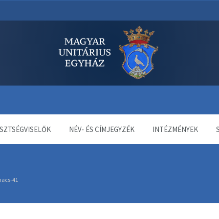
dala
SZTSÉGVISELŐK
NÉV- ÉS CÍMJEGYZÉK
INTÉZMÉNYEK
nacs-41