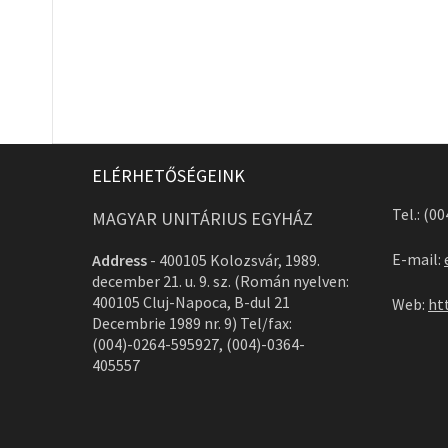
ELÉRHETŐSÉGEINK
Tel.: (0
MAGYAR UNITÁRIUS EGYHÁZ
E-mail:
Address
-
400105 Kolozsvár, 1989.
december 21. u. 9. sz. (Román nyelven:
400105 Cluj-Napoca, B-dul 21
Web:
ht
Decembrie 1989 nr. 9) Tel/fax:
(004)-0264-595927, (004)-0364-
405557