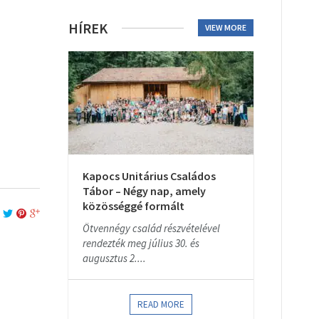
HÍREK
VIEW MORE
Kapocs Unitárius Családos
Tábor – Négy nap, amely
közösséggé formált
Ötvennégy család részvételével
rendezték meg július 30. és
augusztus 2....
READ MORE