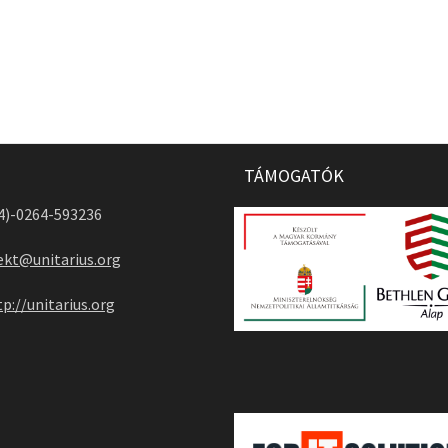
TÁMOGATÓK
04)-0264-593236
ekt@unitarius.org
tp://unitarius.org