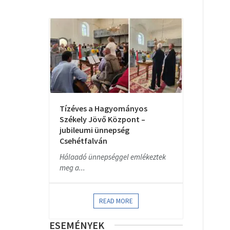
Tízéves a Hagyományos
Székely Jövő Központ –
jubileumi ünnepség
Csehétfalván
Hálaadó ünnepséggel emlékeztek
meg a...
READ MORE
ESEMÉNYEK