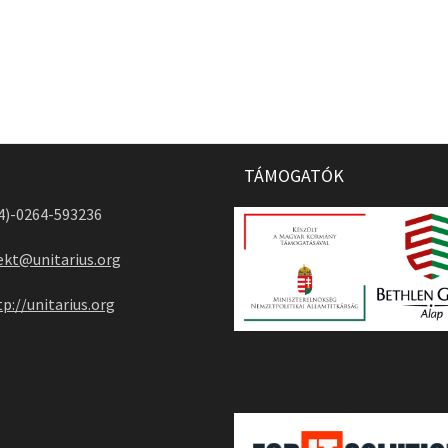
TÁMOGATÓK
04)-0264-593236
ekt@unitarius.org
tp://unitarius.org