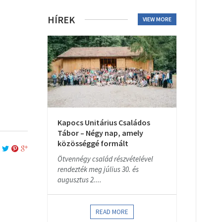
HÍREK
VIEW MORE
Kapocs Unitárius Családos
Tábor – Négy nap, amely
közösséggé formált
Ötvennégy család részvételével
rendezték meg július 30. és
augusztus 2....
READ MORE