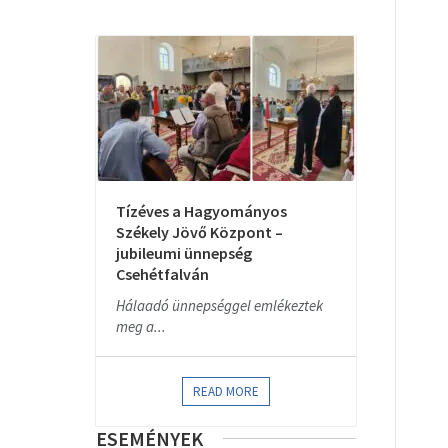
Tízéves a Hagyományos
Székely Jövő Központ –
jubileumi ünnepség
Csehétfalván
Hálaadó ünnepséggel emlékeztek
meg a...
READ MORE
ESEMÉNYEK