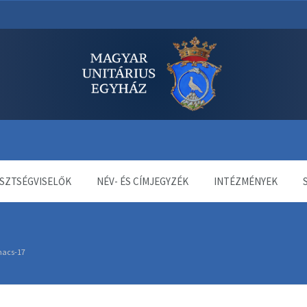
dala
SZTSÉGVISELŐK
NÉV- ÉS CÍMJEGYZÉK
INTÉZMÉNYEK
nacs-17