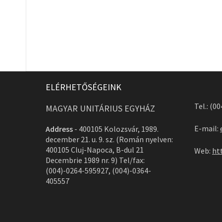
ELÉRHETŐSÉGEINK
Tel.: (0
MAGYAR UNITÁRIUS EGYHÁZ
E-mail:
Address
-
400105 Kolozsvár, 1989.
december 21. u. 9. sz. (Román nyelven:
400105 Cluj-Napoca, B-dul 21
Web:
ht
Decembrie 1989 nr. 9) Tel/fax:
(004)-0264-595927, (004)-0364-
405557