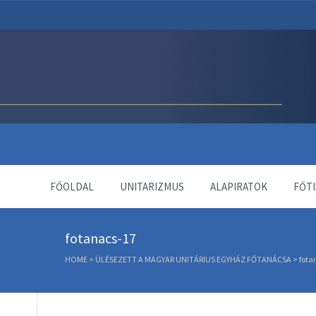
Unitárius Egyház Webol
FŐOLDAL
UNITARIZMUS
ALAPIRATOK
FŐTI
fotanacs-17
HOME
>
ÜLÉSEZETT A MAGYAR UNITÁRIUS EGYHÁZ FŐTANÁCSA
>
fota