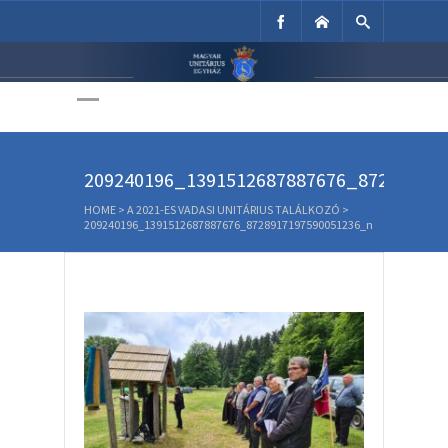
Unitárius Egyház
Weboldala
209240196_1391512687887676_87289171
HOME
>
A 2021-ES VADASI UNITÁRIUS TALÁLKOZÓ
>
209240196_1391512687887676_8728917197590051236_n