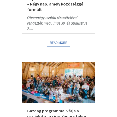
– Négy nap, amely közösséggé
formált
Ötvennégy család részvételével
rendezték meg július 30. és augusztus
2....
READ MORE
Gazdag programmal várja a
családokat az idei Kapocs tábor